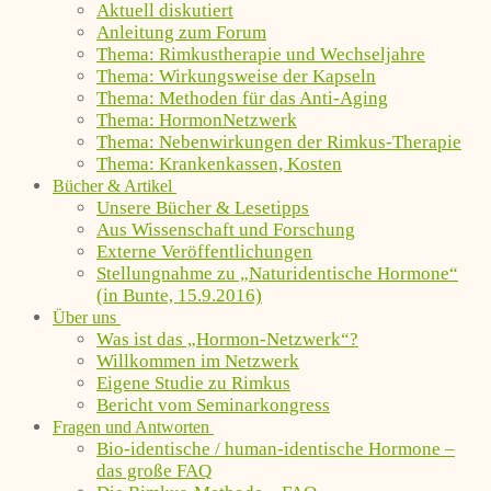
Aktuell diskutiert
Anleitung zum Forum
Thema: Rimkustherapie und Wechseljahre
Thema: Wirkungsweise der Kapseln
Thema: Methoden für das Anti-Aging
Thema: HormonNetzwerk
Thema: Nebenwirkungen der Rimkus-Therapie
Thema: Krankenkassen, Kosten
Bücher & Artikel
Unsere Bücher & Lesetipps
Aus Wissenschaft und Forschung
Externe Veröffentlichungen
Stellungnahme zu „Naturidentische Hormone“
(in Bunte, 15.9.2016)
Über uns
Was ist das „Hormon-Netzwerk“?
Willkommen im Netzwerk
Eigene Studie zu Rimkus
Bericht vom Seminarkongress
Fragen und Antworten
Bio-identische / human-identische Hormone –
das große FAQ