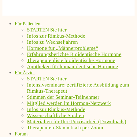
Für Patienten
STARTEN Sie hier
Infos zur Rimkus-Methode
Infos zu Wechseljahren
Hormone für „Männerprobleme“
Erfahrungsberichte Bioidentische Hormone
Therapeutenliste bioidentische Hormone
Apotheken für humanidentische Hormone
Für Ärzte
STARTEN Sie hier
Intensivseminare: zertifizierte Ausbildung zum
Rimkus-Therapeut
Stimmen der Seminar-Teilnehmer
Mitglied werden im Hormon-Netzwerk
Infos zur Rimkus-Methode
Wissenschaftliche Studien
Materialien für Ihre Praxisarbeit (Downloads)
Therapeuten-Stammtisch per Zoom
Forum