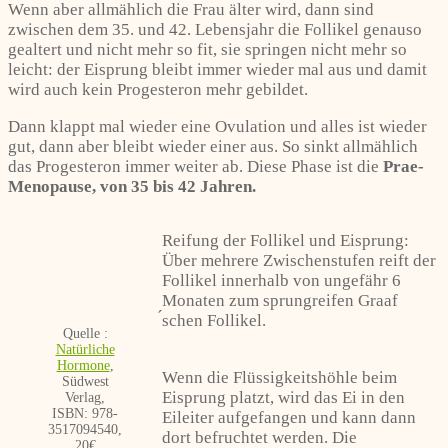
Wenn aber allmählich die Frau älter wird, dann sind
zwischen dem 35. und 42. Lebensjahr die Follikel genauso
gealtert und nicht mehr so fit, sie springen nicht mehr so
leicht: der Eisprung bleibt immer wieder mal aus und damit
wird auch kein Progesteron mehr gebildet.
Dann klappt mal wieder eine Ovulation und alles ist wieder
gut, dann aber bleibt wieder einer aus. So sinkt allmählich
das Progesteron immer weiter ab. Diese Phase ist die
Prae-
Menopause, von 35 bis 42 Jahren.
Reifung der Follikel und Eisprung:
Über mehrere Zwischenstufen reift der
Follikel innerhalb von ungefähr 6
Monaten zum sprungreifen Graaf
́schen Follikel.
Quelle :
Natürliche
Hormone
,
Wenn die Flüssigkeitshöhle beim
Südwest
Eisprung platzt, wird das Ei in den
Verlag,
ISBN: 978-
Eileiter aufgefangen und kann dann
3517094540,
dort befruchtet werden. Die
20€