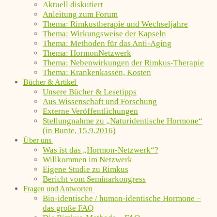
Aktuell diskutiert
Anleitung zum Forum
Thema: Rimkustherapie und Wechseljahre
Thema: Wirkungsweise der Kapseln
Thema: Methoden für das Anti-Aging
Thema: HormonNetzwerk
Thema: Nebenwirkungen der Rimkus-Therapie
Thema: Krankenkassen, Kosten
Bücher & Artikel
Unsere Bücher & Lesetipps
Aus Wissenschaft und Forschung
Externe Veröffentlichungen
Stellungnahme zu „Naturidentische Hormone“
(in Bunte, 15.9.2016)
Über uns
Was ist das „Hormon-Netzwerk“?
Willkommen im Netzwerk
Eigene Studie zu Rimkus
Bericht vom Seminarkongress
Fragen und Antworten
Bio-identische / human-identische Hormone –
das große FAQ