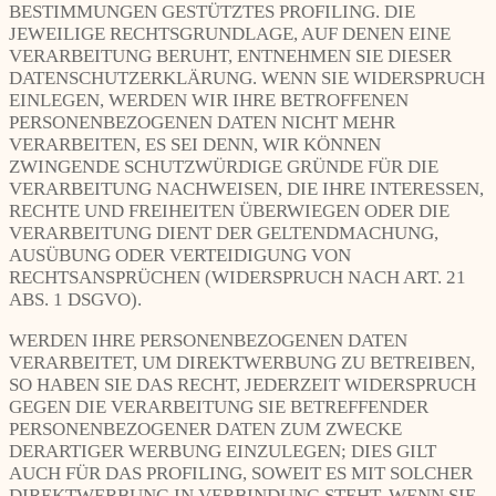
BESTIMMUNGEN GESTÜTZTES PROFILING. DIE
JEWEILIGE RECHTSGRUNDLAGE, AUF DENEN EINE
VERARBEITUNG BERUHT, ENTNEHMEN SIE DIESER
DATENSCHUTZERKLÄRUNG. WENN SIE WIDERSPRUCH
EINLEGEN, WERDEN WIR IHRE BETROFFENEN
PERSONENBEZOGENEN DATEN NICHT MEHR
VERARBEITEN, ES SEI DENN, WIR KÖNNEN
ZWINGENDE SCHUTZWÜRDIGE GRÜNDE FÜR DIE
VERARBEITUNG NACHWEISEN, DIE IHRE INTERESSEN,
RECHTE UND FREIHEITEN ÜBERWIEGEN ODER DIE
VERARBEITUNG DIENT DER GELTENDMACHUNG,
AUSÜBUNG ODER VERTEIDIGUNG VON
RECHTSANSPRÜCHEN (WIDERSPRUCH NACH ART. 21
ABS. 1 DSGVO).
WERDEN IHRE PERSONENBEZOGENEN DATEN
VERARBEITET, UM DIREKTWERBUNG ZU BETREIBEN,
SO HABEN SIE DAS RECHT, JEDERZEIT WIDERSPRUCH
GEGEN DIE VERARBEITUNG SIE BETREFFENDER
PERSONENBEZOGENER DATEN ZUM ZWECKE
DERARTIGER WERBUNG EINZULEGEN; DIES GILT
AUCH FÜR DAS PROFILING, SOWEIT ES MIT SOLCHER
DIREKTWERBUNG IN VERBINDUNG STEHT. WENN SIE