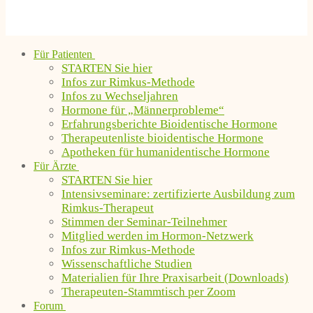
Für Patienten
STARTEN Sie hier
Infos zur Rimkus-Methode
Infos zu Wechseljahren
Hormone für „Männerprobleme“
Erfahrungsberichte Bioidentische Hormone
Therapeutenliste bioidentische Hormone
Apotheken für humanidentische Hormone
Für Ärzte
STARTEN Sie hier
Intensivseminare: zertifizierte Ausbildung zum
Rimkus-Therapeut
Stimmen der Seminar-Teilnehmer
Mitglied werden im Hormon-Netzwerk
Infos zur Rimkus-Methode
Wissenschaftliche Studien
Materialien für Ihre Praxisarbeit (Downloads)
Therapeuten-Stammtisch per Zoom
Forum