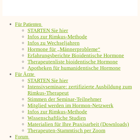
Für Patienten
STARTEN Sie hier
Infos zur Rimkus-Methode
Infos zu Wechseljahren
Hormone für „Männerprobleme“
Erfahrungsberichte Bioidentische Hormone
Therapeutenliste bioidentische Hormone
Apotheken für humanidentische Hormone
Für Ärzte
STARTEN Sie hier
Intensivseminare: zertifizierte Ausbildung zum
Rimkus-Therapeut
Stimmen der Seminar-Teilnehmer
Mitglied werden im Hormon-Netzwerk
Infos zur Rimkus-Methode
Wissenschaftliche Studien
Materialien für Ihre Praxisarbeit (Downloads)
Therapeuten-Stammtisch per Zoom
Forum