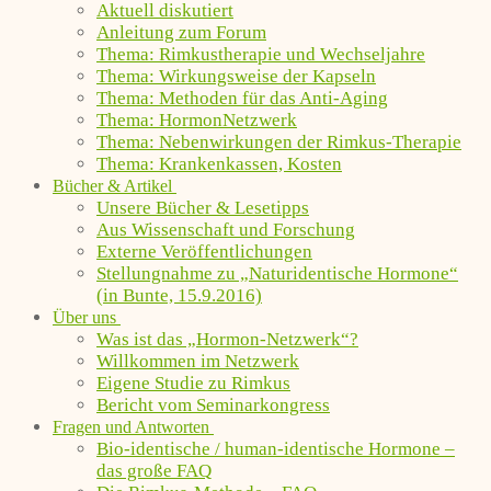
Aktuell diskutiert
Anleitung zum Forum
Thema: Rimkustherapie und Wechseljahre
Thema: Wirkungsweise der Kapseln
Thema: Methoden für das Anti-Aging
Thema: HormonNetzwerk
Thema: Nebenwirkungen der Rimkus-Therapie
Thema: Krankenkassen, Kosten
Bücher & Artikel
Unsere Bücher & Lesetipps
Aus Wissenschaft und Forschung
Externe Veröffentlichungen
Stellungnahme zu „Naturidentische Hormone“
(in Bunte, 15.9.2016)
Über uns
Was ist das „Hormon-Netzwerk“?
Willkommen im Netzwerk
Eigene Studie zu Rimkus
Bericht vom Seminarkongress
Fragen und Antworten
Bio-identische / human-identische Hormone –
das große FAQ