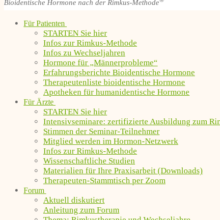
®
Bioidentische Hormone nach der Rimkus-Methode
Für Patienten
STARTEN Sie hier
Infos zur Rimkus-Methode
Infos zu Wechseljahren
Hormone für „Männerprobleme“
Erfahrungsberichte Bioidentische Hormone
Therapeutenliste bioidentische Hormone
Apotheken für humanidentische Hormone
Für Ärzte
STARTEN Sie hier
Intensivseminare: zertifizierte Ausbildung zum R
Stimmen der Seminar-Teilnehmer
Mitglied werden im Hormon-Netzwerk
Infos zur Rimkus-Methode
Wissenschaftliche Studien
Materialien für Ihre Praxisarbeit (Downloads)
Therapeuten-Stammtisch per Zoom
Forum
Aktuell diskutiert
Anleitung zum Forum
Thema: Rimkustherapie und Wechseljahre