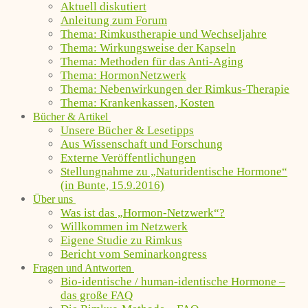
Aktuell diskutiert
Anleitung zum Forum
Thema: Rimkustherapie und Wechseljahre
Thema: Wirkungsweise der Kapseln
Thema: Methoden für das Anti-Aging
Thema: HormonNetzwerk
Thema: Nebenwirkungen der Rimkus-Therapie
Thema: Krankenkassen, Kosten
Bücher & Artikel
Unsere Bücher & Lesetipps
Aus Wissenschaft und Forschung
Externe Veröffentlichungen
Stellungnahme zu „Naturidentische Hormone“
(in Bunte, 15.9.2016)
Über uns
Was ist das „Hormon-Netzwerk“?
Willkommen im Netzwerk
Eigene Studie zu Rimkus
Bericht vom Seminarkongress
Fragen und Antworten
Bio-identische / human-identische Hormone –
das große FAQ