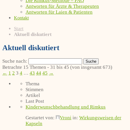
Die Rimkus-Methode – FAQ
Antworten für Ärzte & Therapeuten
Antworten für Laien & Patienten
Kontakt
Start
Aktuell diskutiert
Aktuell diskutiert
Suche nach:
Betrachte 15 Themen - 31 bis 45 (von insgesamt 673)
←
1
2
3
4
…
43
44
45
→
Thema
Stimmen
Artikel
Last Post
Kinderwunschbehandlung und Rimkus
Gestartet von:
Vroni
in:
Wirkungsweisen der
Kapseln