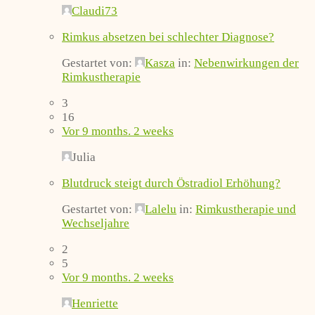
Claudi73
Rimkus absetzen bei schlechter Diagnose?
Gestartet von:
Kasza
in:
Nebenwirkungen der
Rimkustherapie
3
16
Vor 9 months. 2 weeks
Julia
Blutdruck steigt durch Östradiol Erhöhung?
Gestartet von:
Lalelu
in:
Rimkustherapie und
Wechseljahre
2
5
Vor 9 months. 2 weeks
Henriette