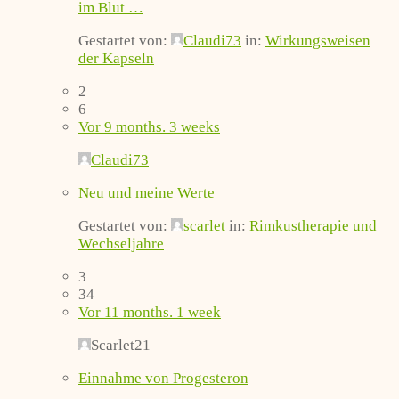
im Blut …
Gestartet von:
Claudi73
in:
Wirkungsweisen
der Kapseln
2
6
Vor 9 months. 3 weeks
Claudi73
Neu und meine Werte
Gestartet von:
scarlet
in:
Rimkustherapie und
Wechseljahre
3
34
Vor 11 months. 1 week
Scarlet21
Einnahme von Progesteron