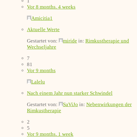
1
Vor 8 months. 4 weeks
Amicitia1
Aktuelle Werte
Gestartet von:
miride
in:
Rimkustherapie und
Wechseljahre
7
81
Vor 9 months
Lalelu
Nach einem Jahr nun starker Schwindel
Gestartet von:
SaViJo
in:
Nebenwirkungen der
Rimkustherapie
2
5
Vor 9 months. 1 week