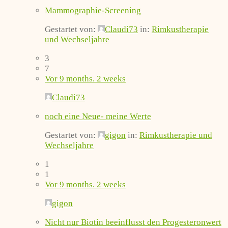
Mammographie-Screening
Gestartet von:
Claudi73
in:
Rimkustherapie
und Wechseljahre
3
7
Vor 9 months. 2 weeks
Claudi73
noch eine Neue- meine Werte
Gestartet von:
gigon
in:
Rimkustherapie und
Wechseljahre
1
1
Vor 9 months. 2 weeks
gigon
Nicht nur Biotin beeinflusst den Progesteronwert