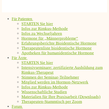
Für Patienten
STARTEN Sie hier
Infos zur Rimkus-Methode
Infos zu Wechseljahren
Hormone für „Männerprobleme“
Erfahrungsberichte Bioidentische Hormone
Therapeutenliste bioidentische Hormone
Apotheken für humanidentische Hormone
Für Ärzte
STARTEN Sie hier
Intensivseminare: zertifizierte Ausbildung zum
Rimkus-Therapeut
Stimmen der Seminar-Teilnehmer
Mitglied werden im Hormon-Netzwerk
Infos zur Rimkus-Methode
Wissenschaftliche Studien
Materialien für Ihre Praxisarbeit (Downloads)
Therapeuten-Stammtisch per Zoom
Forum