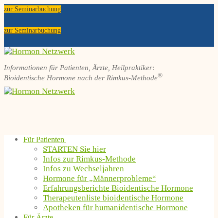
Zum
Menü
Schließen
zur Seminarbuchung
Inhalt
springen
zur Seminarbuchung
Informationen für Patienten, Ärzte, Heilpraktiker:
®
Bioidentische Hormone nach der Rimkus-Methode
Für Patienten
STARTEN Sie hier
Infos zur Rimkus-Methode
Infos zu Wechseljahren
Hormone für „Männerprobleme“
Erfahrungsberichte Bioidentische Hormone
Therapeutenliste bioidentische Hormone
Apotheken für humanidentische Hormone
Für Ärzte