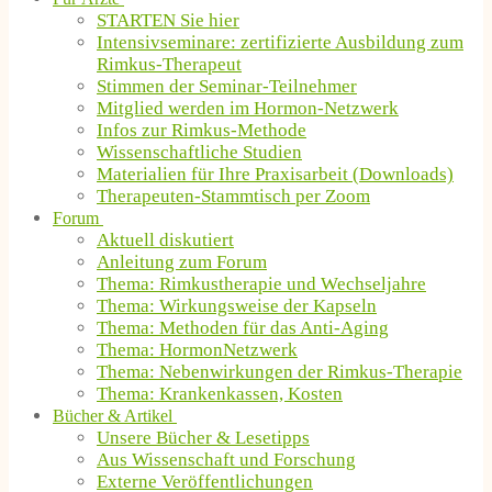
STARTEN Sie hier
Intensivseminare: zertifizierte Ausbildung zum
Rimkus-Therapeut
Stimmen der Seminar-Teilnehmer
Mitglied werden im Hormon-Netzwerk
Infos zur Rimkus-Methode
Wissenschaftliche Studien
Materialien für Ihre Praxisarbeit (Downloads)
Therapeuten-Stammtisch per Zoom
Forum
Aktuell diskutiert
Anleitung zum Forum
Thema: Rimkustherapie und Wechseljahre
Thema: Wirkungsweise der Kapseln
Thema: Methoden für das Anti-Aging
Thema: HormonNetzwerk
Thema: Nebenwirkungen der Rimkus-Therapie
Thema: Krankenkassen, Kosten
Bücher & Artikel
Unsere Bücher & Lesetipps
Aus Wissenschaft und Forschung
Externe Veröffentlichungen