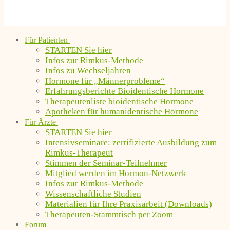
Für Patienten
STARTEN Sie hier
Infos zur Rimkus-Methode
Infos zu Wechseljahren
Hormone für „Männerprobleme“
Erfahrungsberichte Bioidentische Hormone
Therapeutenliste bioidentische Hormone
Apotheken für humanidentische Hormone
Für Ärzte
STARTEN Sie hier
Intensivseminare: zertifizierte Ausbildung zum
Rimkus-Therapeut
Stimmen der Seminar-Teilnehmer
Mitglied werden im Hormon-Netzwerk
Infos zur Rimkus-Methode
Wissenschaftliche Studien
Materialien für Ihre Praxisarbeit (Downloads)
Therapeuten-Stammtisch per Zoom
Forum