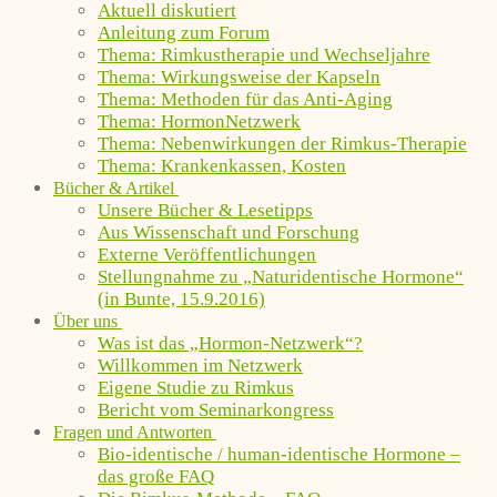
Aktuell diskutiert
Anleitung zum Forum
Thema: Rimkustherapie und Wechseljahre
Thema: Wirkungsweise der Kapseln
Thema: Methoden für das Anti-Aging
Thema: HormonNetzwerk
Thema: Nebenwirkungen der Rimkus-Therapie
Thema: Krankenkassen, Kosten
Bücher & Artikel
Unsere Bücher & Lesetipps
Aus Wissenschaft und Forschung
Externe Veröffentlichungen
Stellungnahme zu „Naturidentische Hormone“
(in Bunte, 15.9.2016)
Über uns
Was ist das „Hormon-Netzwerk“?
Willkommen im Netzwerk
Eigene Studie zu Rimkus
Bericht vom Seminarkongress
Fragen und Antworten
Bio-identische / human-identische Hormone –
das große FAQ