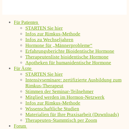
Für Patienten
STARTEN Sie hier
Infos zur Rimkus-Methode
Infos zu Wechseljahren
Hormone für „Männerprobleme“
Erfahrungsberichte Bioidentische Hormone
Therapeutenliste bioidentische Hormone
Apotheken für humanidentische Hormone
Für Ärzte
STARTEN Sie hier
Intensivseminare: zertifizierte Ausbildung zum
Rimkus-Therapeut
Stimmen der Seminar-Teilnehmer
Mitglied werden im Hormon-Netzwerk
Infos zur Rimkus-Methode
Wissenschaftliche Studien
Materialien für Ihre Praxisarbeit (Downloads)
Therapeuten-Stammtisch per Zoom
Forum