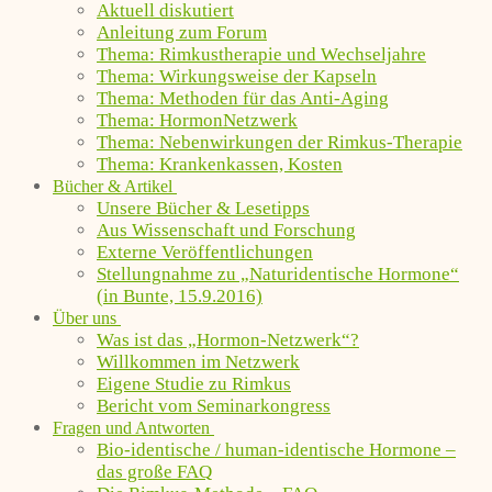
Aktuell diskutiert
Anleitung zum Forum
Thema: Rimkustherapie und Wechseljahre
Thema: Wirkungsweise der Kapseln
Thema: Methoden für das Anti-Aging
Thema: HormonNetzwerk
Thema: Nebenwirkungen der Rimkus-Therapie
Thema: Krankenkassen, Kosten
Bücher & Artikel
Unsere Bücher & Lesetipps
Aus Wissenschaft und Forschung
Externe Veröffentlichungen
Stellungnahme zu „Naturidentische Hormone“
(in Bunte, 15.9.2016)
Über uns
Was ist das „Hormon-Netzwerk“?
Willkommen im Netzwerk
Eigene Studie zu Rimkus
Bericht vom Seminarkongress
Fragen und Antworten
Bio-identische / human-identische Hormone –
das große FAQ