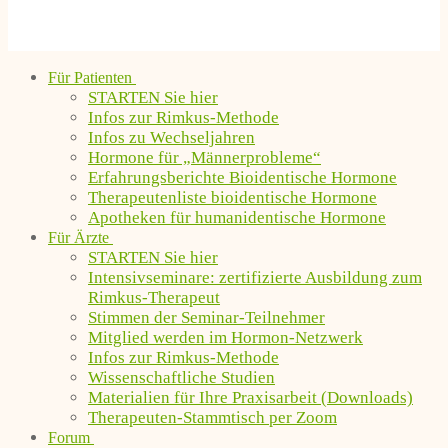
Für Patienten
STARTEN Sie hier
Infos zur Rimkus-Methode
Infos zu Wechseljahren
Hormone für „Männerprobleme“
Erfahrungsberichte Bioidentische Hormone
Therapeutenliste bioidentische Hormone
Apotheken für humanidentische Hormone
Für Ärzte
STARTEN Sie hier
Intensivseminare: zertifizierte Ausbildung zum
Rimkus-Therapeut
Stimmen der Seminar-Teilnehmer
Mitglied werden im Hormon-Netzwerk
Infos zur Rimkus-Methode
Wissenschaftliche Studien
Materialien für Ihre Praxisarbeit (Downloads)
Therapeuten-Stammtisch per Zoom
Forum