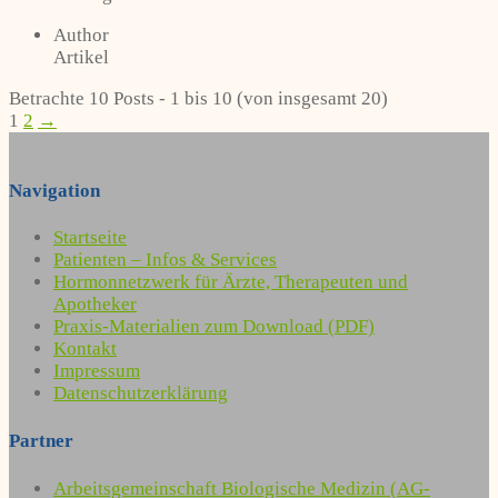
Author
Artikel
Betrachte 10 Posts - 1 bis 10 (von insgesamt 20)
1
2
→
Navigation
Startseite
Patienten – Infos & Services
Hormonnetzwerk für Ärzte, Therapeuten und
Apotheker
Praxis-Materialien zum Download (PDF)
Kontakt
Impressum
Datenschutzerklärung
Partner
Arbeitsgemeinschaft Biologische Medizin (AG-