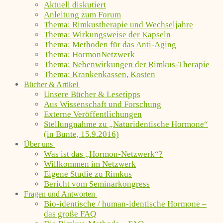
Aktuell diskutiert
Anleitung zum Forum
Thema: Rimkustherapie und Wechseljahre
Thema: Wirkungsweise der Kapseln
Thema: Methoden für das Anti-Aging
Thema: HormonNetzwerk
Thema: Nebenwirkungen der Rimkus-Therapie
Thema: Krankenkassen, Kosten
Bücher & Artikel
Unsere Bücher & Lesetipps
Aus Wissenschaft und Forschung
Externe Veröffentlichungen
Stellungnahme zu „Naturidentische Hormone“
(in Bunte, 15.9.2016)
Über uns
Was ist das „Hormon-Netzwerk“?
Willkommen im Netzwerk
Eigene Studie zu Rimkus
Bericht vom Seminarkongress
Fragen und Antworten
Bio-identische / human-identische Hormone –
das große FAQ