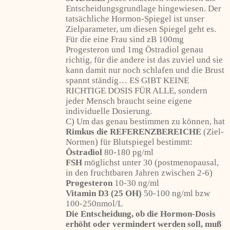
Entscheidungsgrundlage hingewiesen. Der
tatsächliche Hormon-Spiegel ist unser
Zielparameter, um diesen Spiegel geht es.
Für die eine Frau sind zB 100mg
Progesteron und 1mg Östradiol genau
richtig, für die andere ist das zuviel und sie
kann damit nur noch schlafen und die Brust
spannt ständig… ES GIBT KEINE
RICHTIGE DOSIS FÜR ALLE, sondern
jeder Mensch braucht seine eigene
individuelle Dosierung.
C) Um das genau bestimmen zu können, hat
Rimkus die REFERENZBEREICHE
(Ziel-
Normen) für Blutspiegel bestimmt:
Östradiol
80-180 pg/ml
FSH
möglichst unter 30 (postmenopausal,
in den fruchtbaren Jahren zwischen 2-6)
Progesteron
10-30 ng/ml
Vitamin D3 (25 OH)
50-100 ng/ml bzw
100-250nmol/L
Die Entscheidung, ob die Hormon-Dosis
erhöht oder vermindert werden soll, muß