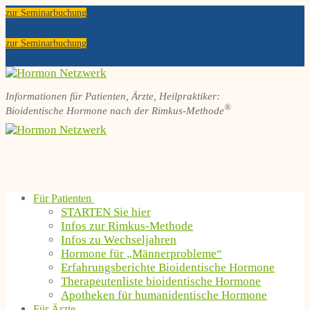
Zum
Menü
Schließen
zur Seminarbuchung
Inhalt
springen
zur Seminarbuchung
Informationen für Patienten, Ärzte, Heilpraktiker:
®
Bioidentische Hormone nach der Rimkus-Methode
Für Patienten
STARTEN Sie hier
Infos zur Rimkus-Methode
Infos zu Wechseljahren
Hormone für „Männerprobleme“
Erfahrungsberichte Bioidentische Hormone
Therapeutenliste bioidentische Hormone
Apotheken für humanidentische Hormone
Für Ärzte