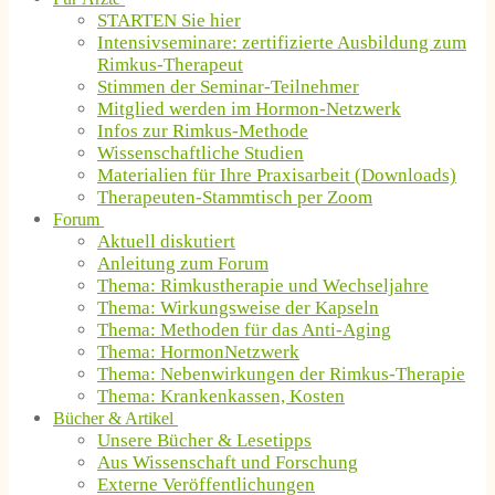
STARTEN Sie hier
Intensivseminare: zertifizierte Ausbildung zum
Rimkus-Therapeut
Stimmen der Seminar-Teilnehmer
Mitglied werden im Hormon-Netzwerk
Infos zur Rimkus-Methode
Wissenschaftliche Studien
Materialien für Ihre Praxisarbeit (Downloads)
Therapeuten-Stammtisch per Zoom
Forum
Aktuell diskutiert
Anleitung zum Forum
Thema: Rimkustherapie und Wechseljahre
Thema: Wirkungsweise der Kapseln
Thema: Methoden für das Anti-Aging
Thema: HormonNetzwerk
Thema: Nebenwirkungen der Rimkus-Therapie
Thema: Krankenkassen, Kosten
Bücher & Artikel
Unsere Bücher & Lesetipps
Aus Wissenschaft und Forschung
Externe Veröffentlichungen