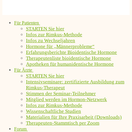
Für Patienten
STARTEN Sie hier
Infos zur Rimkus-Methode
Infos zu Wechseljahren
Hormone für „Männerprobleme“
Erfahrungsberichte Bioidentische Hormone
Therapeutenliste bioidentische Hormone
Apotheken für humanidentische Hormone
Für Ärzte
STARTEN Sie hier
Intensivseminare: zertifizierte Ausbildung zum
Rimkus-Therapeut
Stimmen der Seminar-Teilnehmer
Mitglied werden im Hormon-Netzwerk
Infos zur Rimkus-Methode
Wissenschaftliche Studien
Materialien für Ihre Praxisarbeit (Downloads)
Therapeuten-Stammtisch per Zoom
Forum