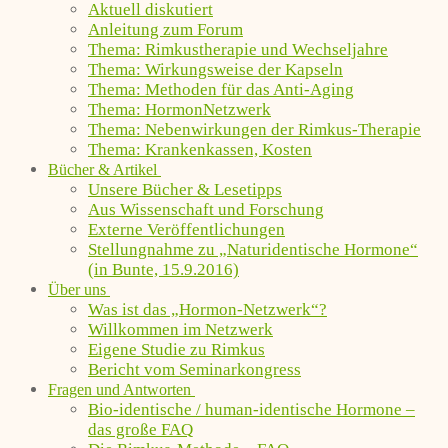
Aktuell diskutiert
Anleitung zum Forum
Thema: Rimkustherapie und Wechseljahre
Thema: Wirkungsweise der Kapseln
Thema: Methoden für das Anti-Aging
Thema: HormonNetzwerk
Thema: Nebenwirkungen der Rimkus-Therapie
Thema: Krankenkassen, Kosten
Bücher & Artikel
Unsere Bücher & Lesetipps
Aus Wissenschaft und Forschung
Externe Veröffentlichungen
Stellungnahme zu „Naturidentische Hormone“
(in Bunte, 15.9.2016)
Über uns
Was ist das „Hormon-Netzwerk“?
Willkommen im Netzwerk
Eigene Studie zu Rimkus
Bericht vom Seminarkongress
Fragen und Antworten
Bio-identische / human-identische Hormone –
das große FAQ