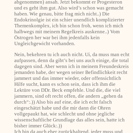
abgenommen) ansah. Jetzt bekommt er Progesteron
und es geht ihm gut. Also wird’s schon was gemacht
haben. Wie genau, bitte frag mich nicht..) Die
Endokrinolgie ist ein schier unendlich komplizierter
Themenkomplex, ich bin schon froh, wenn ich mich
halbwegs mit meinem Regelkreis auskenne..) Vom
Östrogen her war bei ihm jedenfalls kein
Ungleichgewicht vorhanden.
Nein, bekehren tu ich auch nicht. Ui, da muss man echt
aufpassen, denn da gibt’s bei uns auch einige, die total
dagegen sind. Aber wenn ich in meinem Freundeskreis
jemanden habe, der wegen seiner Befindlichkeit recht
jammert und das immer wieder, oder offensichtlich
Hilfe sucht, kann es schon sein, dass ich ihm die
Lektüre von DDr. Beck empfehle. Und die, die viel
jammern, sind oft recht offen, die andern „gehen da
durch“:.)) Also bis auf eine, die ich echt falsch
eingeschätzt habe und die mir dann die Ohren
vollgepaukt hat, wie schlecht und ohne jegliche
wissenschaftliche Grundlage das alles sein, hatte ich
bisher immer Glück:.))
Ich bin da auch eher zurückhaltend, jeder muss und