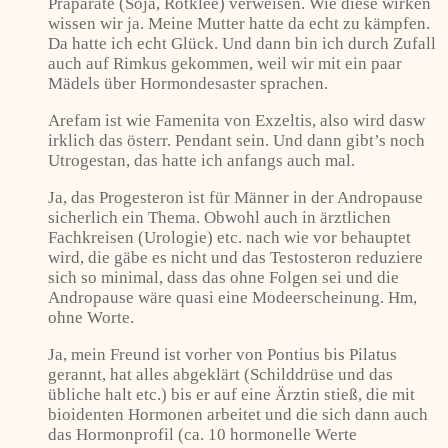
Präparate (Soja, Rotklee) verweisen. Wie diese wirken
wissen wir ja. Meine Mutter hatte da echt zu kämpfen.
Da hatte ich echt Glück. Und dann bin ich durch Zufall
auch auf Rimkus gekommen, weil wir mit ein paar
Mädels über Hormondesaster sprachen.
Arefam ist wie Famenita von Exzeltis, also wird dasw
irklich das österr. Pendant sein. Und dann gibt’s noch
Utrogestan, das hatte ich anfangs auch mal.
Ja, das Progesteron ist für Männer in der Andropause
sicherlich ein Thema. Obwohl auch in ärztlichen
Fachkreisen (Urologie) etc. nach wie vor behauptet
wird, die gäbe es nicht und das Testosteron reduziere
sich so minimal, dass das ohne Folgen sei und die
Andropause wäre quasi eine Modeerscheinung. Hm,
ohne Worte.
Ja, mein Freund ist vorher von Pontius bis Pilatus
gerannt, hat alles abgeklärt (Schilddrüse und das
übliche halt etc.) bis er auf eine Ärztin stieß, die mit
bioidenten Hormonen arbeitet und die sich dann auch
das Hormonprofil (ca. 10 hormonelle Werte