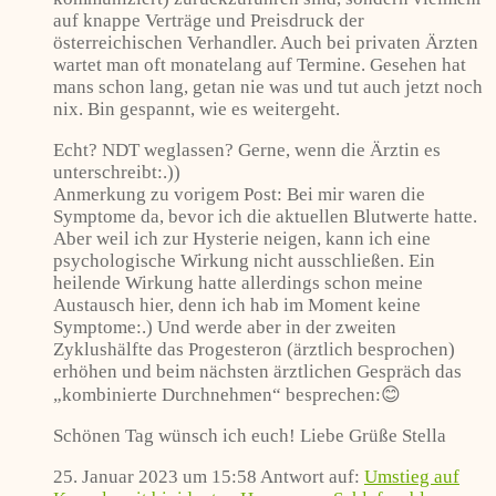
auf knappe Verträge und Preisdruck der
österreichischen Verhandler. Auch bei privaten Ärzten
wartet man oft monatelang auf Termine. Gesehen hat
mans schon lang, getan nie was und tut auch jetzt noch
nix. Bin gespannt, wie es weitergeht.
Echt? NDT weglassen? Gerne, wenn die Ärztin es
unterschreibt:.))
Anmerkung zu vorigem Post: Bei mir waren die
Symptome da, bevor ich die aktuellen Blutwerte hatte.
Aber weil ich zur Hysterie neigen, kann ich eine
psychologische Wirkung nicht ausschließen. Ein
heilende Wirkung hatte allerdings schon meine
Austausch hier, denn ich hab im Moment keine
Symptome:.) Und werde aber in der zweiten
Zyklushälfte das Progesteron (ärztlich besprochen)
erhöhen und beim nächsten ärztlichen Gespräch das
„kombinierte Durchnehmen“ besprechen:😊
Schönen Tag wünsch ich euch! Liebe Grüße Stella
25. Januar 2023 um 15:58
Antwort auf:
Umstieg auf