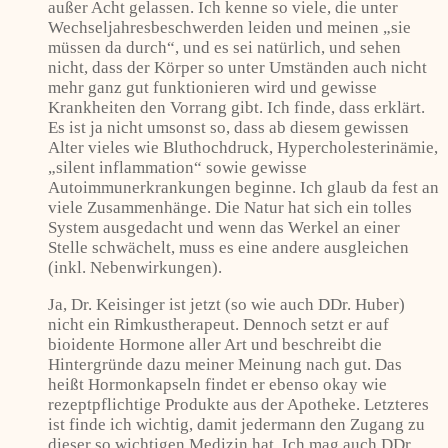
außer Acht gelassen. Ich kenne so viele, die unter
Wechseljahresbeschwerden leiden und meinen „sie
müssen da durch“, und es sei natürlich, und sehen
nicht, dass der Körper so unter Umständen auch nicht
mehr ganz gut funktionieren wird und gewisse
Krankheiten den Vorrang gibt. Ich finde, dass erklärt.
Es ist ja nicht umsonst so, dass ab diesem gewissen
Alter vieles wie Bluthochdruck, Hypercholesterinämie,
„silent inflammation“ sowie gewisse
Autoimmunerkrankungen beginne. Ich glaub da fest an
viele Zusammenhänge. Die Natur hat sich ein tolles
System ausgedacht und wenn das Werkel an einer
Stelle schwächelt, muss es eine andere ausgleichen
(inkl. Nebenwirkungen).
Ja, Dr. Keisinger ist jetzt (so wie auch DDr. Huber)
nicht ein Rimkustherapeut. Dennoch setzt er auf
bioidente Hormone aller Art und beschreibt die
Hintergründe dazu meiner Meinung nach gut. Das
heißt Hormonkapseln findet er ebenso okay wie
rezeptpflichtige Produkte aus der Apotheke. Letzteres
ist finde ich wichtig, damit jedermann den Zugang zu
dieser so wichtigen Medizin hat. Ich mag auch DDr.