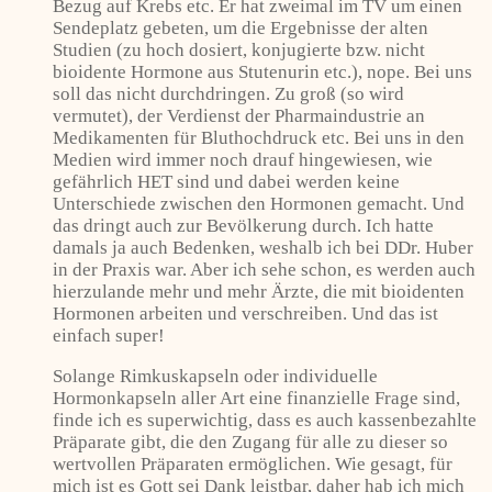
Bezug auf Krebs etc. Er hat zweimal im TV um einen
Sendeplatz gebeten, um die Ergebnisse der alten
Studien (zu hoch dosiert, konjugierte bzw. nicht
bioidente Hormone aus Stutenurin etc.), nope. Bei uns
soll das nicht durchdringen. Zu groß (so wird
vermutet), der Verdienst der Pharmaindustrie an
Medikamenten für Bluthochdruck etc. Bei uns in den
Medien wird immer noch drauf hingewiesen, wie
gefährlich HET sind und dabei werden keine
Unterschiede zwischen den Hormonen gemacht. Und
das dringt auch zur Bevölkerung durch. Ich hatte
damals ja auch Bedenken, weshalb ich bei DDr. Huber
in der Praxis war. Aber ich sehe schon, es werden auch
hierzulande mehr und mehr Ärzte, die mit bioidenten
Hormonen arbeiten und verschreiben. Und das ist
einfach super!
Solange Rimkuskapseln oder individuelle
Hormonkapseln aller Art eine finanzielle Frage sind,
finde ich es superwichtig, dass es auch kassenbezahlte
Präparate gibt, die den Zugang für alle zu dieser so
wertvollen Präparaten ermöglichen. Wie gesagt, für
mich ist es Gott sei Dank leistbar, daher hab ich mich