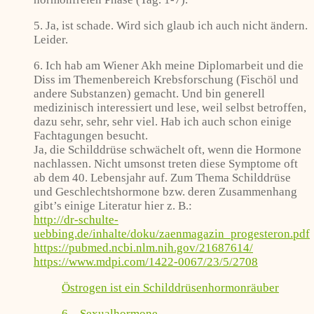
5. Ja, ist schade. Wird sich glaub ich auch nicht ändern.
Leider.
6. Ich hab am Wiener Akh meine Diplomarbeit und die
Diss im Themenbereich Krebsforschung (Fischöl und
andere Substanzen) gemacht. Und bin generell
medizinisch interessiert und lese, weil selbst betroffen,
dazu sehr, sehr, sehr viel. Hab ich auch schon einige
Fachtagungen besucht.
Ja, die Schilddrüse schwächelt oft, wenn die Hormone
nachlassen. Nicht umsonst treten diese Symptome oft
ab dem 40. Lebensjahr auf. Zum Thema Schilddrüse
und Geschlechtshormone bzw. deren Zusammenhang
gibt’s einige Literatur hier z. B.:
http://dr-schulte-
uebbing.de/inhalte/doku/zaenmagazin_progesteron.pdf
https://pubmed.ncbi.nlm.nih.gov/21687614/
https://www.mdpi.com/1422-0067/23/5/2708
Östrogen ist ein Schilddrüsenhormonräuber
6 – Sexualhormone