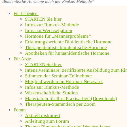
®
Bioidentische Hormone nach der Rimkus-Methode
Für Patienten
STARTEN Sie hier
Infos zur Rimkus-Methode
Infos zu Wechseljahren
Hormone für „Männerprobleme“
Erfahrungsberichte Bioidentische Hormone
Therapeutenliste bioidentische Hormone
Apotheken für humanidentische Hormone
Für Ärzte
STARTEN Sie hier
Intensivseminare: zertifizierte Ausbildung zum R
Stimmen der Seminar-Teilnehmer
Mitglied werden im Hormon-Netzwerk
Infos zur Rimkus-Methode
Wissenschaftliche Studien
Materialien für Ihre Praxisarbeit (Downloads)
Therapeuten-Stammtisch per Zoom
Forum
Aktuell diskutiert
Anleitung zum Forum
Thema: Rimkustherapie und Wechseljahre