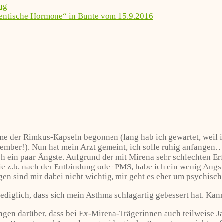
ng
dentische Hormone“ in Bunte vom 15.9.2016
e der Rimkus-Kapseln begonnen (lang hab ich gewartet, weil i
zember!). Nun hat mein Arzt gemeint, ich solle ruhig anfangen….
h ein paar Ängste. Aufgrund der mit Mirena sehr schlechten E
e z.b. nach der Entbindung oder PMS, habe ich ein wenig Angst,
n sind mir dabei nicht wichtig, mir geht es eher um psychis
lediglich, dass sich mein Asthma schlagartig gebessert hat. Kann
gen darüber, dass bei Ex-Mirena-Trägerinnen auch teilweise Ja