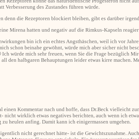
zten Rezeptoren könne das naturidentische Progesteron nicht
att Verbesserung des Zustandes führen würde.
 denn die Rezeptoren blockiert bleiben, gibt es darüber irge
r eine Mirena hatten und negativ auf die Rimkus-Kapseln reagie
nwirkungen bin ich ein echtes Angsthäschen, weil ich vor Jahr
ich schon beinahe gewöhnt, würde mich aber sicher nicht besc
 Ich würde mich sehr freuen, wenn Sie die Frage bezüglich Mi
on all den halbgaren Behauptungen leider etwas kirre machen. M
 mal einen Kommentar nach und hoffe, dass Dr.Beck vielleicht 
- nicht wirklich etwas negatives berichten, auch wenn ich etwas 
g zu heulen anfing. Damit kann ich einigermassen umgehen.
eigentlich nicht gerechnet hätte- ist die Gewichtszunahme. Auc