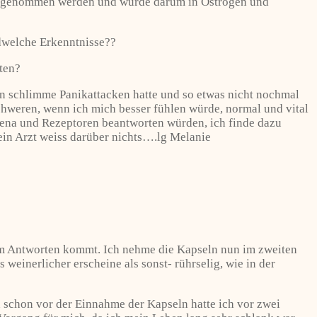
 aufgenommen werden und würde darum in Östrogen und
ndwelche Erkenntnisse??
rten?
en schlimme Panikattacken hatte und so etwas nicht nochmal
hweren, wenn ich mich besser fühlen würde, normal und vital
rena und Rezeptoren beantworten würden, ich finde dazu
ein Arzt weiss darüber nichts….lg Melanie
zum Antworten kommt. Ich nehme die Kapseln nun im zweiten
weinerlicher erscheine als sonst- rührselig, wie in der
h schon vor der Einnahme der Kapseln hatte ich vor zwei