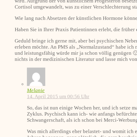
wird. Aufgrund der von künstlichem Progesteron beset
Cortisol umgewandelt, was zu einer Verschlechterung st
Wie lang nach Absetzen der künstlichen Hormone können
Haben Sie in Ihrer Praxis Patientinnen erlebt, die frühe
Geduld bringe ich gerne mit, aber bei psychischen Nebe
erleben möchte. An PMS als „Normalzustand“ habe ich m
und leistungsfähig würde mir ja schon völlig genügen 
nichts in der medizinischen Literatur und lasse mich v
Melanie
14. April 2015 um 00:56 Uhr
So, das ist nun einige Wochen her, und ich setze
Zyklus. Psychisch kann ich- wie anfangs befürchtet
Schwangerschaft, als ich schon bei Merci-Werbun
Was mich allerdings eher belastet- und womit ich 