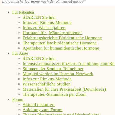
®
Bioidentische Hormone nach der Rimkus-Methode
Für Patienten
STARTEN Sie hier
Infos zur Rimkus-Methode
Infos zu Wechseljahren
Hormone für „Männerprobleme“
Erfahrungsberichte Bioidentische Hormone
Therapeutenliste bioidentische Hormone
Apotheken für humanidentische Hormone
Für Ärzte
STARTEN Sie hier
Intensivseminare: zertifizierte Ausbildung zum R
Stimmen der Seminar-Teilnehmer
Mitglied werden im Hormon-Netzwerk
Infos zur Rimkus-Methode
Wissenschaftliche Studien
Materialien für Ihre Praxisarbeit (Downloads)
Therapeuten-Stammtisch per Zoom
Forum
Aktuell diskutiert
Anleitung zum Forum
Thema: Rimkustherapie und Wechseljahre