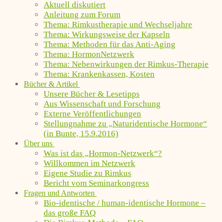
Aktuell diskutiert
Anleitung zum Forum
Thema: Rimkustherapie und Wechseljahre
Thema: Wirkungsweise der Kapseln
Thema: Methoden für das Anti-Aging
Thema: HormonNetzwerk
Thema: Nebenwirkungen der Rimkus-Therapie
Thema: Krankenkassen, Kosten
Bücher & Artikel
Unsere Bücher & Lesetipps
Aus Wissenschaft und Forschung
Externe Veröffentlichungen
Stellungnahme zu „Naturidentische Hormone“
(in Bunte, 15.9.2016)
Über uns
Was ist das „Hormon-Netzwerk“?
Willkommen im Netzwerk
Eigene Studie zu Rimkus
Bericht vom Seminarkongress
Fragen und Antworten
Bio-identische / human-identische Hormone –
das große FAQ