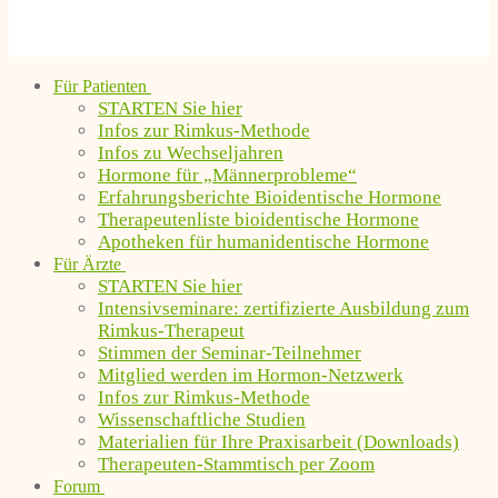
Für Patienten
STARTEN Sie hier
Infos zur Rimkus-Methode
Infos zu Wechseljahren
Hormone für „Männerprobleme“
Erfahrungsberichte Bioidentische Hormone
Therapeutenliste bioidentische Hormone
Apotheken für humanidentische Hormone
Für Ärzte
STARTEN Sie hier
Intensivseminare: zertifizierte Ausbildung zum
Rimkus-Therapeut
Stimmen der Seminar-Teilnehmer
Mitglied werden im Hormon-Netzwerk
Infos zur Rimkus-Methode
Wissenschaftliche Studien
Materialien für Ihre Praxisarbeit (Downloads)
Therapeuten-Stammtisch per Zoom
Forum