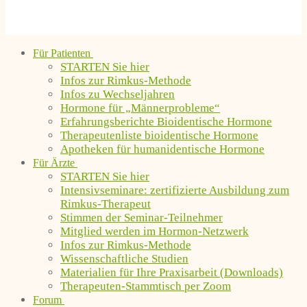
Für Patienten
STARTEN Sie hier
Infos zur Rimkus-Methode
Infos zu Wechseljahren
Hormone für „Männerprobleme“
Erfahrungsberichte Bioidentische Hormone
Therapeutenliste bioidentische Hormone
Apotheken für humanidentische Hormone
Für Ärzte
STARTEN Sie hier
Intensivseminare: zertifizierte Ausbildung zum
Rimkus-Therapeut
Stimmen der Seminar-Teilnehmer
Mitglied werden im Hormon-Netzwerk
Infos zur Rimkus-Methode
Wissenschaftliche Studien
Materialien für Ihre Praxisarbeit (Downloads)
Therapeuten-Stammtisch per Zoom
Forum