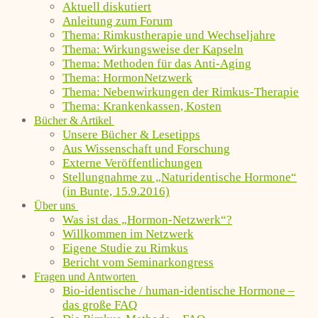
Aktuell diskutiert
Anleitung zum Forum
Thema: Rimkustherapie und Wechseljahre
Thema: Wirkungsweise der Kapseln
Thema: Methoden für das Anti-Aging
Thema: HormonNetzwerk
Thema: Nebenwirkungen der Rimkus-Therapie
Thema: Krankenkassen, Kosten
Bücher & Artikel
Unsere Bücher & Lesetipps
Aus Wissenschaft und Forschung
Externe Veröffentlichungen
Stellungnahme zu „Naturidentische Hormone“
(in Bunte, 15.9.2016)
Über uns
Was ist das „Hormon-Netzwerk“?
Willkommen im Netzwerk
Eigene Studie zu Rimkus
Bericht vom Seminarkongress
Fragen und Antworten
Bio-identische / human-identische Hormone –
das große FAQ