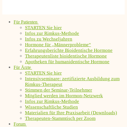
Für Patienten
STARTEN Sie hier
Infos zur Rimkus-Methode
Infos zu Wechseljahren
Hormone für „Männerprobleme“
Erfahrungsberichte Bioidentische Hormone
Therapeutenliste bioidentische Hormone
Apotheken für humanidentische Hormone
Für Ärzte
STARTEN Sie hier
Intensivseminare: zertifizierte Ausbildung zum
Rimkus-Therapeut
Stimmen der Seminar-Teilnehmer
Mitglied werden im Hormon-Netzwerk
Infos zur Rimkus-Methode
Wissenschaftliche Studien
Materialien für Ihre Praxisarbeit (Downloads)
Therapeuten-Stammtisch per Zoom
Forum