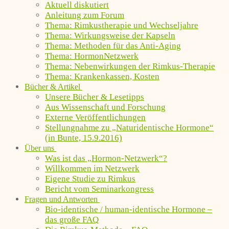
Aktuell diskutiert
Anleitung zum Forum
Thema: Rimkustherapie und Wechseljahre
Thema: Wirkungsweise der Kapseln
Thema: Methoden für das Anti-Aging
Thema: HormonNetzwerk
Thema: Nebenwirkungen der Rimkus-Therapie
Thema: Krankenkassen, Kosten
Bücher & Artikel
Unsere Bücher & Lesetipps
Aus Wissenschaft und Forschung
Externe Veröffentlichungen
Stellungnahme zu „Naturidentische Hormone“
(in Bunte, 15.9.2016)
Über uns
Was ist das „Hormon-Netzwerk“?
Willkommen im Netzwerk
Eigene Studie zu Rimkus
Bericht vom Seminarkongress
Fragen und Antworten
Bio-identische / human-identische Hormone –
das große FAQ