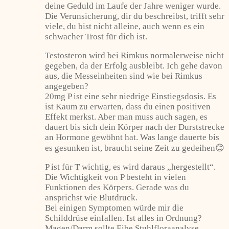
deine Geduld im Laufe der Jahre weniger wurde.
Die Verunsicherung, dir du beschreibst, trifft sehr
viele, du bist nicht alleine, auch wenn es ein
schwacher Trost für dich ist.
Testosteron wird bei Rimkus normalerweise nicht
gegeben, da der Erfolg ausbleibt. Ich gehe davon
aus, die Messeinheiten sind wie bei Rimkus
angegeben?
20mg P ist eine sehr niedrige Einstiegsdosis. Es
ist Kaum zu erwarten, dass du einen positiven
Effekt merkst. Aber man muss auch sagen, es
dauert bis sich dein Körper nach der Durststrecke
an Hormone gewöhnt hat. Was lange dauerte bis
es gesunken ist, braucht seine Zeit zu gedeihen😊
P ist für T wichtig, es wird daraus „hergestellt“.
Die Wichtigkeit von P besteht in vielen
Funktionen des Körpers. Gerade was du
ansprichst wie Blutdruck.
Bei einigen Symptomen würde mir die
Schilddrüse einfallen. Ist alles in Ordnung?
Magen/Darm sollte Eibe Stuhlfloraanalyse