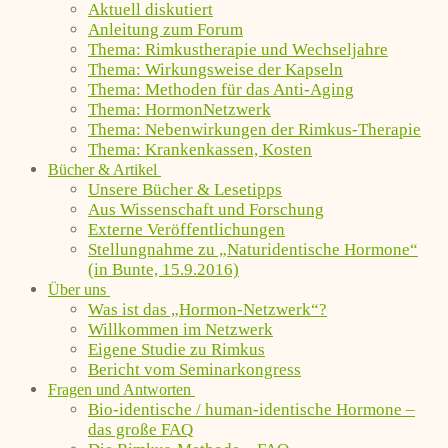
Aktuell diskutiert
Anleitung zum Forum
Thema: Rimkustherapie und Wechseljahre
Thema: Wirkungsweise der Kapseln
Thema: Methoden für das Anti-Aging
Thema: HormonNetzwerk
Thema: Nebenwirkungen der Rimkus-Therapie
Thema: Krankenkassen, Kosten
Bücher & Artikel
Unsere Bücher & Lesetipps
Aus Wissenschaft und Forschung
Externe Veröffentlichungen
Stellungnahme zu „Naturidentische Hormone“
(in Bunte, 15.9.2016)
Über uns
Was ist das „Hormon-Netzwerk“?
Willkommen im Netzwerk
Eigene Studie zu Rimkus
Bericht vom Seminarkongress
Fragen und Antworten
Bio-identische / human-identische Hormone –
das große FAQ