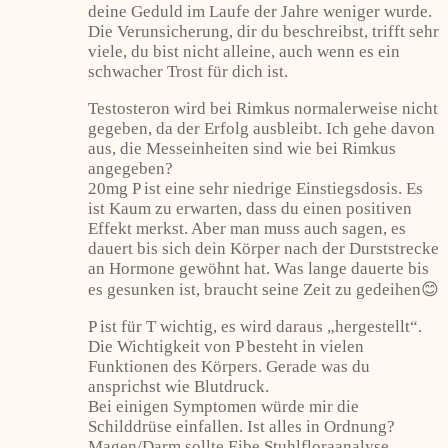
deine Geduld im Laufe der Jahre weniger wurde.
Die Verunsicherung, dir du beschreibst, trifft sehr
viele, du bist nicht alleine, auch wenn es ein
schwacher Trost für dich ist.
Testosteron wird bei Rimkus normalerweise nicht
gegeben, da der Erfolg ausbleibt. Ich gehe davon
aus, die Messeinheiten sind wie bei Rimkus
angegeben?
20mg P ist eine sehr niedrige Einstiegsdosis. Es
ist Kaum zu erwarten, dass du einen positiven
Effekt merkst. Aber man muss auch sagen, es
dauert bis sich dein Körper nach der Durststrecke
an Hormone gewöhnt hat. Was lange dauerte bis
es gesunken ist, braucht seine Zeit zu gedeihen😊
P ist für T wichtig, es wird daraus „hergestellt“.
Die Wichtigkeit von P besteht in vielen
Funktionen des Körpers. Gerade was du
ansprichst wie Blutdruck.
Bei einigen Symptomen würde mir die
Schilddrüse einfallen. Ist alles in Ordnung?
Magen/Darm sollte Eibe Stuhlfloraanalyse