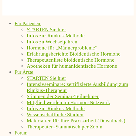
Für Patienten
STARTEN Sie hier
Infos zur Rimkus-Methode
Infos zu Wechseljahren
Hormone für „Männerprobleme“
Erfahrungsberichte Bioidentische Hormone
Therapeutenliste bioidentische Hormone
Apotheken für humanidentische Hormone
Für Ärzte
STARTEN Sie hier
Intensivseminare: zertifizierte Ausbildung zum
Rimkus-Therapeut
Stimmen der Seminar-Teilnehmer
Mitglied werden im Hormon-Netzwerk
Infos zur Rimkus-Methode
Wissenschaftliche Studien
Materialien für Ihre Praxisarbeit (Downloads)
Therapeuten-Stammtisch per Zoom
Forum