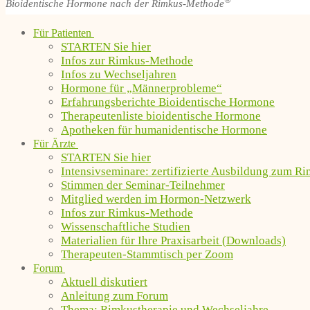
®
Bioidentische Hormone nach der Rimkus-Methode
Für Patienten
STARTEN Sie hier
Infos zur Rimkus-Methode
Infos zu Wechseljahren
Hormone für „Männerprobleme“
Erfahrungsberichte Bioidentische Hormone
Therapeutenliste bioidentische Hormone
Apotheken für humanidentische Hormone
Für Ärzte
STARTEN Sie hier
Intensivseminare: zertifizierte Ausbildung zum R
Stimmen der Seminar-Teilnehmer
Mitglied werden im Hormon-Netzwerk
Infos zur Rimkus-Methode
Wissenschaftliche Studien
Materialien für Ihre Praxisarbeit (Downloads)
Therapeuten-Stammtisch per Zoom
Forum
Aktuell diskutiert
Anleitung zum Forum
Thema: Rimkustherapie und Wechseljahre