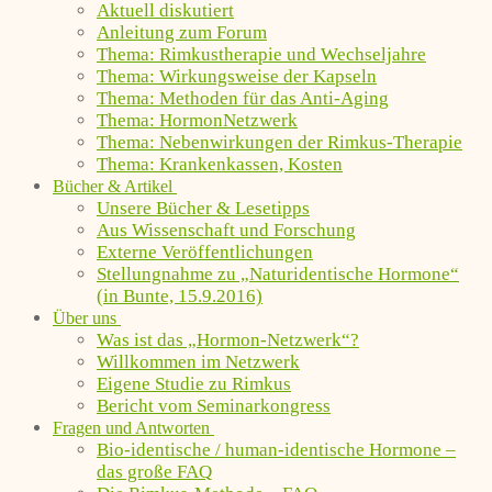
Aktuell diskutiert
Anleitung zum Forum
Thema: Rimkustherapie und Wechseljahre
Thema: Wirkungsweise der Kapseln
Thema: Methoden für das Anti-Aging
Thema: HormonNetzwerk
Thema: Nebenwirkungen der Rimkus-Therapie
Thema: Krankenkassen, Kosten
Bücher & Artikel
Unsere Bücher & Lesetipps
Aus Wissenschaft und Forschung
Externe Veröffentlichungen
Stellungnahme zu „Naturidentische Hormone“
(in Bunte, 15.9.2016)
Über uns
Was ist das „Hormon-Netzwerk“?
Willkommen im Netzwerk
Eigene Studie zu Rimkus
Bericht vom Seminarkongress
Fragen und Antworten
Bio-identische / human-identische Hormone –
das große FAQ