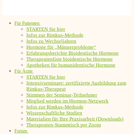
Für Patienten
STARTEN Sie hier
Infos zur Rimkus-Methode
Infos zu Wechseljahren
Hormone für „Männerprobleme“
Erfahrungsberichte Bioidentische Hormone
Therapeutenliste bioidentische Hormone
Apotheken für humanidentische Hormone
Für Ärzte
STARTEN Sie hier
Intensivseminare: zertifizierte Ausbildung zum
Rimkus-Therapeut
Stimmen der Seminar-Teilnehmer
Mitglied werden im Hormon-Netzwerk
Infos zur Rimkus-Methode
Wissenschaftliche Studien
Materialien für Ihre Praxisarbeit (Downloads)
Therapeuten-Stammtisch per Zoom
Forum