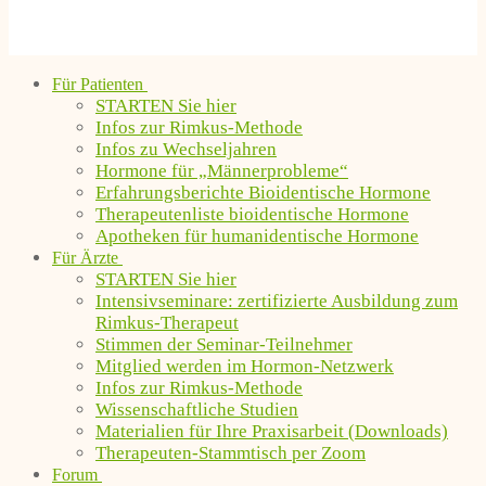
Für Patienten
STARTEN Sie hier
Infos zur Rimkus-Methode
Infos zu Wechseljahren
Hormone für „Männerprobleme“
Erfahrungsberichte Bioidentische Hormone
Therapeutenliste bioidentische Hormone
Apotheken für humanidentische Hormone
Für Ärzte
STARTEN Sie hier
Intensivseminare: zertifizierte Ausbildung zum
Rimkus-Therapeut
Stimmen der Seminar-Teilnehmer
Mitglied werden im Hormon-Netzwerk
Infos zur Rimkus-Methode
Wissenschaftliche Studien
Materialien für Ihre Praxisarbeit (Downloads)
Therapeuten-Stammtisch per Zoom
Forum