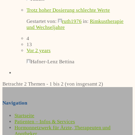
Trotz hoher Dosierung schlechte Werte
Gestartet von:
ruth1976
in:
Rimkustherapie
und Wechseljahre
4
13
Vor 2 years
Hafner-Lenz Bettina
Betrachte 2 Themen - 1 bis 2 (von insgesamt 2)
Navigation
Startseite
Patienten – Infos & Services
Hormonnetzwerk für Ärzte, Therapeuten und
Apotheker