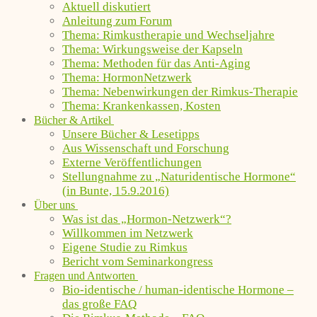
Aktuell diskutiert
Anleitung zum Forum
Thema: Rimkustherapie und Wechseljahre
Thema: Wirkungsweise der Kapseln
Thema: Methoden für das Anti-Aging
Thema: HormonNetzwerk
Thema: Nebenwirkungen der Rimkus-Therapie
Thema: Krankenkassen, Kosten
Bücher & Artikel
Unsere Bücher & Lesetipps
Aus Wissenschaft und Forschung
Externe Veröffentlichungen
Stellungnahme zu „Naturidentische Hormone“
(in Bunte, 15.9.2016)
Über uns
Was ist das „Hormon-Netzwerk“?
Willkommen im Netzwerk
Eigene Studie zu Rimkus
Bericht vom Seminarkongress
Fragen und Antworten
Bio-identische / human-identische Hormone –
das große FAQ