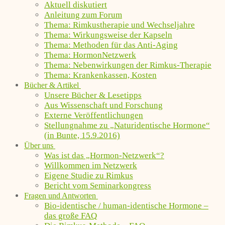
Aktuell diskutiert
Anleitung zum Forum
Thema: Rimkustherapie und Wechseljahre
Thema: Wirkungsweise der Kapseln
Thema: Methoden für das Anti-Aging
Thema: HormonNetzwerk
Thema: Nebenwirkungen der Rimkus-Therapie
Thema: Krankenkassen, Kosten
Bücher & Artikel
Unsere Bücher & Lesetipps
Aus Wissenschaft und Forschung
Externe Veröffentlichungen
Stellungnahme zu „Naturidentische Hormone“
(in Bunte, 15.9.2016)
Über uns
Was ist das „Hormon-Netzwerk“?
Willkommen im Netzwerk
Eigene Studie zu Rimkus
Bericht vom Seminarkongress
Fragen und Antworten
Bio-identische / human-identische Hormone –
das große FAQ