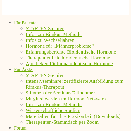
Für Patienten
STARTEN Sie hier
Infos zur Rimkus-Methode
Infos zu Wechseljahren
Hormone für „Männerprobleme“
Erfahrungsberichte Bioidentische Hormone
Therapeutenliste bioidentische Hormone
Apotheken für humanidentische Hormone
Für Ärzte
STARTEN Sie hier
Intensivseminare: zertifizierte Ausbildung zum
Rimkus-Therapeut
Stimmen der Seminar-Teilnehmer
Mitglied werden im Hormon-Netzwerk
Infos zur Rimkus-Methode
Wissenschaftliche Studien
Materialien für Ihre Praxisarbeit (Downloads)
Therapeuten-Stammtisch per Zoom
Forum