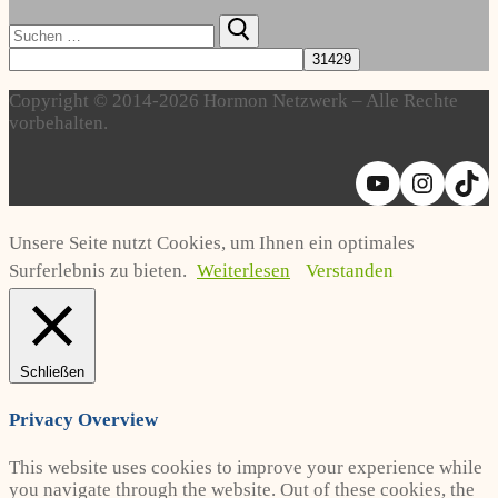
Suchen
nach:
Copyright © 2014-2026 Hormon Netzwerk – Alle Rechte
vorbehalten.
YouTube
Instag
Ti
Unsere Seite nutzt Cookies, um Ihnen ein optimales
Surferlebnis zu bieten.
Weiterlesen
Verstanden
Schließen
Privacy Overview
This website uses cookies to improve your experience while
you navigate through the website. Out of these cookies, the