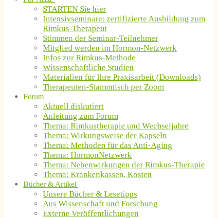
STARTEN Sie hier
Intensivseminare: zertifizierte Ausbildung zum
Rimkus-Therapeut
Stimmen der Seminar-Teilnehmer
Mitglied werden im Hormon-Netzwerk
Infos zur Rimkus-Methode
Wissenschaftliche Studien
Materialien für Ihre Praxisarbeit (Downloads)
Therapeuten-Stammtisch per Zoom
Forum
Aktuell diskutiert
Anleitung zum Forum
Thema: Rimkustherapie und Wechseljahre
Thema: Wirkungsweise der Kapseln
Thema: Methoden für das Anti-Aging
Thema: HormonNetzwerk
Thema: Nebenwirkungen der Rimkus-Therapie
Thema: Krankenkassen, Kosten
Bücher & Artikel
Unsere Bücher & Lesetipps
Aus Wissenschaft und Forschung
Externe Veröffentlichungen