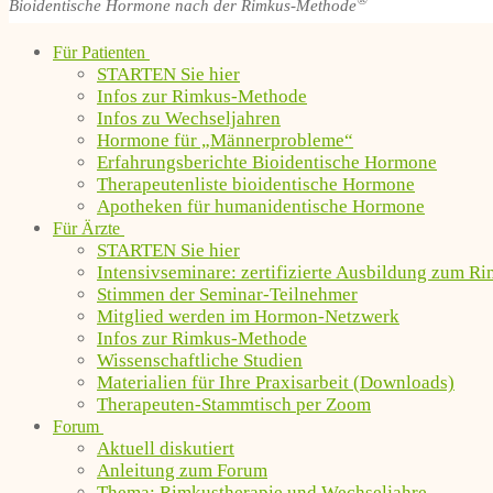
®
Bioidentische Hormone nach der Rimkus-Methode
Für Patienten
STARTEN Sie hier
Infos zur Rimkus-Methode
Infos zu Wechseljahren
Hormone für „Männerprobleme“
Erfahrungsberichte Bioidentische Hormone
Therapeutenliste bioidentische Hormone
Apotheken für humanidentische Hormone
Für Ärzte
STARTEN Sie hier
Intensivseminare: zertifizierte Ausbildung zum R
Stimmen der Seminar-Teilnehmer
Mitglied werden im Hormon-Netzwerk
Infos zur Rimkus-Methode
Wissenschaftliche Studien
Materialien für Ihre Praxisarbeit (Downloads)
Therapeuten-Stammtisch per Zoom
Forum
Aktuell diskutiert
Anleitung zum Forum
Thema: Rimkustherapie und Wechseljahre