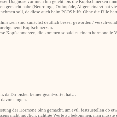
 dieser Diagnose vor mich hin gelebt, bis die Kopfschmerzen i
gemacht habe (Neurologe, Orthopäde, Allgemeinarzt hat viel 
nehmen soll, da diese auch beim PCOS hilft. Ohne die Pille hatt
schmerzen sind zunächst deutlich besser geworden / verschwund
h durchgehend Kopfschmerzen.
iese Kopfschmerzen, die kommen sobald es einem hormonelle Ve
ch, da Dir bisher keiner geantwortet hat…
d davon singen.
Testung der Hormone Sinn gemacht, um evtl. festzustellen ob etwa
Wissens nicht möglich, richtige Werte zu bekommen, man müsste 