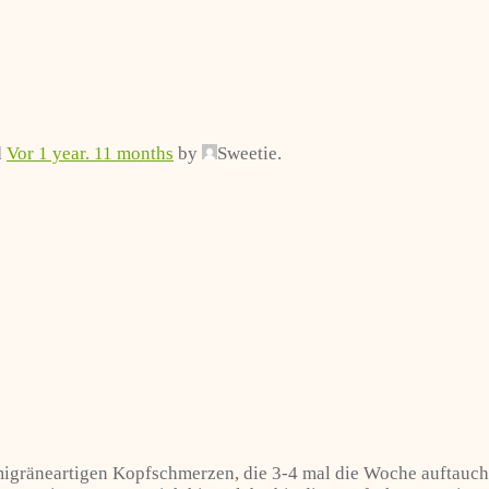
d
Vor 1 year. 11 months
by
Sweetie
.
n migräneartigen Kopfschmerzen, die 3-4 mal die Woche auftau