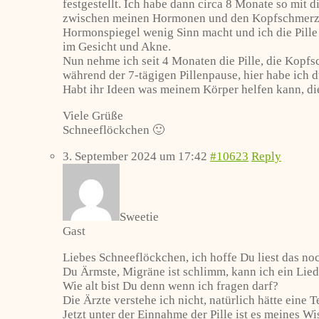
festgestellt. Ich habe dann circa 8 Monate so mit
zwischen meinen Hormonen und den Kopfschmerzen 
Hormonspiegel wenig Sinn macht und ich die Pille 
im Gesicht und Akne.
Nun nehme ich seit 4 Monaten die Pille, die Kopf
während der 7-tägigen Pillenpause, hier habe ic
Habt ihr Ideen was meinem Körper helfen kann, d
Viele Grüße
Schneeflöckchen 🙂
3. September 2024 um 17:42
#10623
Reply
Sweetie
Gast
Liebes Schneeflöckchen, ich hoffe Du liest das no
Du Ärmste, Migräne ist schlimm, kann ich ein Lie
Wie alt bist Du denn wenn ich fragen darf?
Die Ärzte verstehe ich nicht, natürlich hätte eine 
Jetzt unter der Einnahme der Pille ist es meines 