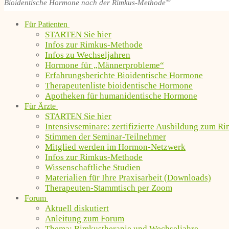
®
Bioidentische Hormone nach der Rimkus-Methode
Für Patienten
STARTEN Sie hier
Infos zur Rimkus-Methode
Infos zu Wechseljahren
Hormone für „Männerprobleme“
Erfahrungsberichte Bioidentische Hormone
Therapeutenliste bioidentische Hormone
Apotheken für humanidentische Hormone
Für Ärzte
STARTEN Sie hier
Intensivseminare: zertifizierte Ausbildung zum R
Stimmen der Seminar-Teilnehmer
Mitglied werden im Hormon-Netzwerk
Infos zur Rimkus-Methode
Wissenschaftliche Studien
Materialien für Ihre Praxisarbeit (Downloads)
Therapeuten-Stammtisch per Zoom
Forum
Aktuell diskutiert
Anleitung zum Forum
Thema: Rimkustherapie und Wechseljahre