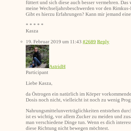
füttert und sich diese auch besser vermehren. Da
meine Wechseljahrsbeschwerden vor den Rimkus-Kap
Gibt es hierzu Erfahrungen? Kann mir jemand ein
* * * * *
Kasza
19. Februar 2019 um 11:43
#2689
Reply
AstridH
Participant
Liebe Kasza,
da Östrogen ein natürlich im Körper vorkommendes H
Dosis noch nicht, vielleicht ist noch zu wenig Pr
Nahrungsmittelunverträglichkeiten entstehen durc
ist es wichtig, vor allem Zucker zu meiden und zu
man verschiedene Dinge tun. Wenn es dich interessi
diese Richtung nicht bewegen möchtest.