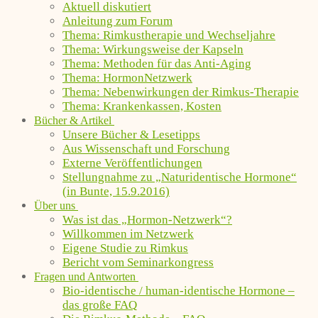
Aktuell diskutiert
Anleitung zum Forum
Thema: Rimkustherapie und Wechseljahre
Thema: Wirkungsweise der Kapseln
Thema: Methoden für das Anti-Aging
Thema: HormonNetzwerk
Thema: Nebenwirkungen der Rimkus-Therapie
Thema: Krankenkassen, Kosten
Bücher & Artikel
Unsere Bücher & Lesetipps
Aus Wissenschaft und Forschung
Externe Veröffentlichungen
Stellungnahme zu „Naturidentische Hormone“
(in Bunte, 15.9.2016)
Über uns
Was ist das „Hormon-Netzwerk“?
Willkommen im Netzwerk
Eigene Studie zu Rimkus
Bericht vom Seminarkongress
Fragen und Antworten
Bio-identische / human-identische Hormone –
das große FAQ