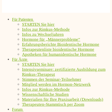
Für Patienten
STARTEN Sie hier
Infos zur Rimkus-Methode
Infos zu Wechseljahren
Hormone für „Männerprobleme“
Erfahrungsberichte Bioidentische Hormone
Therapeutenliste bioidentische Hormone
Apotheken für humanidentische Hormone
Für Ärzte
STARTEN Sie hier
Intensivseminare: zertifizierte Ausbildung zum
Rimkus-Therapeut
Stimmen der Seminar-Teilnehmer
Mitglied werden im Hormon-Netzwerk
Infos zur Rimkus-Methode
Wissenschaftliche Studien
Materialien für Ihre Praxisarbeit (Downloads)
Therapeuten-Stammtisch per Zoom
Forum