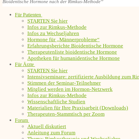
®
Bioidentische Hormone nach der Rimkus-Methode
Für Patienten
STARTEN Sie hier
Infos zur Rimkus-Methode
Infos zu Wechseljahren
Hormone für „Männerprobleme“
Erfahrungsberichte Bioidentische Hormone
Therapeutenliste bioidentische Hormone
Apotheken für humanidentische Hormone
Für Ärzte
STARTEN Sie hier
Intensivseminare: zertifizierte Ausbildung zum R
Stimmen der Seminar-Teilnehmer
Mitglied werden im Hormon-Netzwerk
Infos zur Rimkus-Methode
Wissenschaftliche Studien
Materialien für Ihre Praxisarbeit (Downloads)
Therapeuten-Stammtisch per Zoom
Forum
Aktuell diskutiert
Anleitung zum Forum
Thema: Rimkustherapie und Wechseljahre