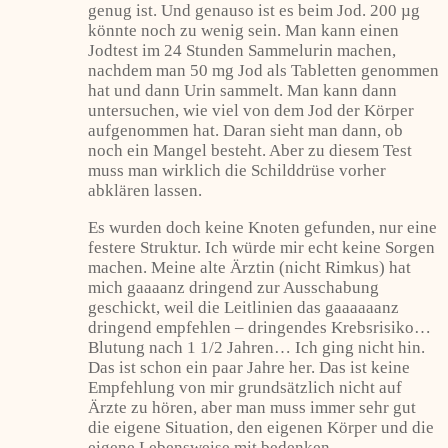
genug ist. Und genauso ist es beim Jod. 200 µg
könnte noch zu wenig sein. Man kann einen
Jodtest im 24 Stunden Sammelurin machen,
nachdem man 50 mg Jod als Tabletten genommen
hat und dann Urin sammelt. Man kann dann
untersuchen, wie viel von dem Jod der Körper
aufgenommen hat. Daran sieht man dann, ob
noch ein Mangel besteht. Aber zu diesem Test
muss man wirklich die Schilddrüse vorher
abklären lassen.
Es wurden doch keine Knoten gefunden, nur eine
festere Struktur. Ich würde mir echt keine Sorgen
machen. Meine alte Ärztin (nicht Rimkus) hat
mich gaaaanz dringend zur Ausschabung
geschickt, weil die Leitlinien das gaaaaaanz
dringend empfehlen – dringendes Krebsrisiko…
Blutung nach 1 1/2 Jahren… Ich ging nicht hin.
Das ist schon ein paar Jahre her. Das ist keine
Empfehlung von mir grundsätzlich nicht auf
Ärzte zu hören, aber man muss immer sehr gut
die eigene Situation, den eigenen Körper und die
eigene Lebensweise mit bedenken.