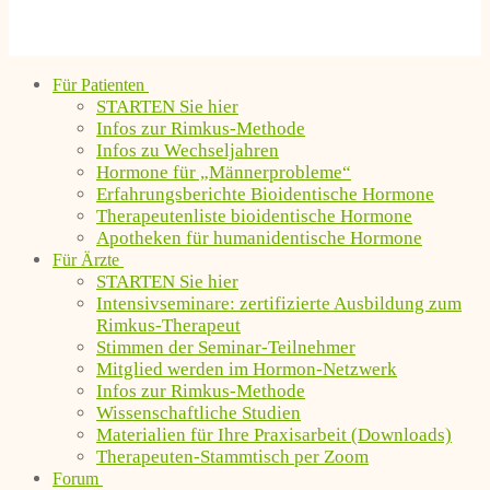
Für Patienten
STARTEN Sie hier
Infos zur Rimkus-Methode
Infos zu Wechseljahren
Hormone für „Männerprobleme“
Erfahrungsberichte Bioidentische Hormone
Therapeutenliste bioidentische Hormone
Apotheken für humanidentische Hormone
Für Ärzte
STARTEN Sie hier
Intensivseminare: zertifizierte Ausbildung zum
Rimkus-Therapeut
Stimmen der Seminar-Teilnehmer
Mitglied werden im Hormon-Netzwerk
Infos zur Rimkus-Methode
Wissenschaftliche Studien
Materialien für Ihre Praxisarbeit (Downloads)
Therapeuten-Stammtisch per Zoom
Forum