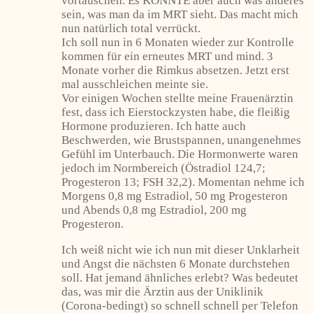
vortäuschen. Es KÖNNTE aber auch was anderes
sein, was man da im MRT sieht. Das macht mich
nun natürlich total verrückt.
Ich soll nun in 6 Monaten wieder zur Kontrolle
kommen für ein erneutes MRT und mind. 3
Monate vorher die Rimkus absetzen. Jetzt erst
mal ausschleichen meinte sie.
Vor einigen Wochen stellte meine Frauenärztin
fest, dass ich Eierstockzysten habe, die fleißig
Hormone produzieren. Ich hatte auch
Beschwerden, wie Brustspannen, unangenehmes
Gefühl im Unterbauch. Die Hormonwerte waren
jedoch im Normbereich (Östradiol 124,7;
Progesteron 13; FSH 32,2). Momentan nehme ich
Morgens 0,8 mg Estradiol, 50 mg Progesteron
und Abends 0,8 mg Estradiol, 200 mg
Progesteron.
Ich weiß nicht wie ich nun mit dieser Unklarheit
und Angst die nächsten 6 Monate durchstehen
soll. Hat jemand ähnliches erlebt? Was bedeutet
das, was mir die Ärztin aus der Uniklinik
(Corona-bedingt) so schnell schnell per Telefon