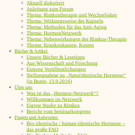
Aktuell diskutiert
Anleitung zum Forum
Thema: Rimkustherapie und Wechseljahre
Thema: Wirkungsweise der Kapseln
Thema: Methoden für das Anti-Aging
Thema: HormonNetzwerk
Thema: Nebenwirkungen der Rimkus-Therapie
Thema: Krankenkassen, Kosten
Bücher & Artikel
Unsere Bücher & Lesetipps
Aus Wissenschaft und Forschung
Externe Veröffentlichungen
Stellungnahme zu „Naturidentische Hormone“
(in Bunte, 15.9.2016)
Über uns
Was ist das „Hormon-Netzwerk“?
Willkommen im Netzwerk
Eigene Studie zu Rimkus
Bericht vom Seminarkongress
Fragen und Antworten
Bio-identische / human-identische Hormone –
das große FAQ