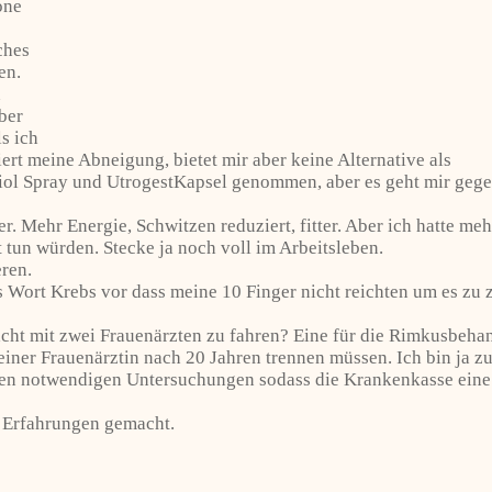
one
ches
en.
n
ber
s ich
iert meine Abneigung, bietet mir aber keine Alternative als
l Spray und UtrogestKapsel genommen, aber es geht mir gegen 
r. Mehr Energie, Schwitzen reduziert, fitter. Aber ich hatte
tun würden. Stecke ja noch voll im Arbeitsleben.
ren.
 Wort Krebs vor dass meine 10 Finger nicht reichten um es zu zä
t mit zwei Frauenärzten zu fahren? Eine für die Rimkusbehan
ner Frauenärztin nach 20 Jahren trennen müssen. Ich bin ja zuf
 den notwendigen Untersuchungen sodass die Krankenkasse ein
a Erfahrungen gemacht.