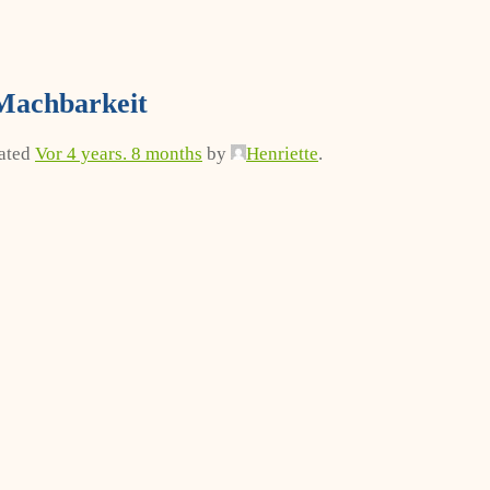
 Machbarkeit
dated
Vor 4 years. 8 months
by
Henriette
.