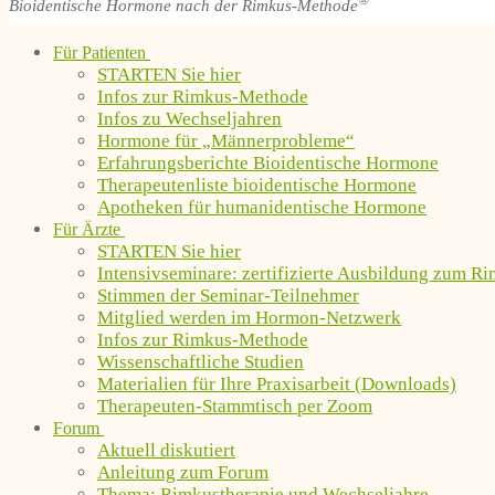
®
Bioidentische Hormone nach der Rimkus-Methode
Für Patienten
STARTEN Sie hier
Infos zur Rimkus-Methode
Infos zu Wechseljahren
Hormone für „Männerprobleme“
Erfahrungsberichte Bioidentische Hormone
Therapeutenliste bioidentische Hormone
Apotheken für humanidentische Hormone
Für Ärzte
STARTEN Sie hier
Intensivseminare: zertifizierte Ausbildung zum R
Stimmen der Seminar-Teilnehmer
Mitglied werden im Hormon-Netzwerk
Infos zur Rimkus-Methode
Wissenschaftliche Studien
Materialien für Ihre Praxisarbeit (Downloads)
Therapeuten-Stammtisch per Zoom
Forum
Aktuell diskutiert
Anleitung zum Forum
Thema: Rimkustherapie und Wechseljahre