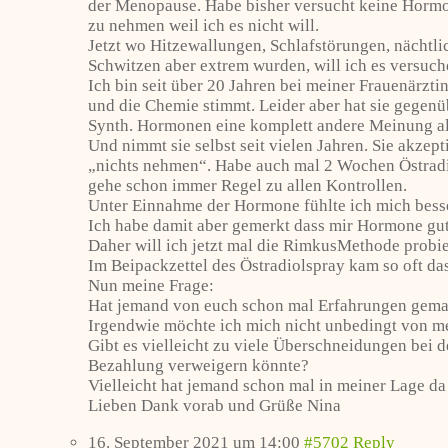
der Menopause. Habe bisher versucht keine Horm
zu nehmen weil ich es nicht will.
Jetzt wo Hitzewallungen, Schlafstörungen, nächtli
Schwitzen aber extrem wurden, will ich es versuch
Ich bin seit über 20 Jahren bei meiner Frauenärzti
und die Chemie stimmt. Leider aber hat sie gegenü
Synth. Hormonen eine komplett andere Meinung al
Und nimmt sie selbst seit vielen Jahren. Sie akzept
„nichts nehmen“. Habe auch mal 2 Wochen Östradio
gehe schon immer Regel zu allen Kontrollen.
Unter Einnahme der Hormone fühlte ich mich besse
Ich habe damit aber gemerkt dass mir Hormone gut 
Daher will ich jetzt mal die RimkusMethode probie
Im Beipackzettel des Östradiolspray kam so oft das
Nun meine Frage:
Hat jemand von euch schon mal Erfahrungen gemach
Irgendwie möchte ich mich nicht unbedingt von mei
Gibt es vielleicht zu viele Überschneidungen bei
Bezahlung verweigern könnte?
Vielleicht hat jemand schon mal in meiner Lage d
Lieben Dank vorab und Grüße Nina
16. September 2021 um 14:00
#5702
Reply