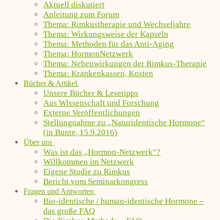
Aktuell diskutiert
Anleitung zum Forum
Thema: Rimkustherapie und Wechseljahre
Thema: Wirkungsweise der Kapseln
Thema: Methoden für das Anti-Aging
Thema: HormonNetzwerk
Thema: Nebenwirkungen der Rimkus-Therapie
Thema: Krankenkassen, Kosten
Bücher & Artikel
Unsere Bücher & Lesetipps
Aus Wissenschaft und Forschung
Externe Veröffentlichungen
Stellungnahme zu „Naturidentische Hormone“
(in Bunte, 15.9.2016)
Über uns
Was ist das „Hormon-Netzwerk“?
Willkommen im Netzwerk
Eigene Studie zu Rimkus
Bericht vom Seminarkongress
Fragen und Antworten
Bio-identische / human-identische Hormone –
das große FAQ