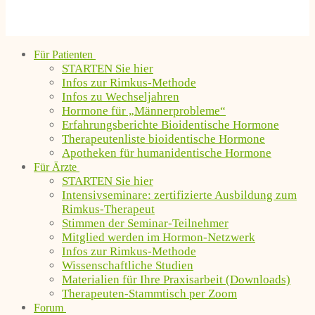
Für Patienten
STARTEN Sie hier
Infos zur Rimkus-Methode
Infos zu Wechseljahren
Hormone für „Männerprobleme“
Erfahrungsberichte Bioidentische Hormone
Therapeutenliste bioidentische Hormone
Apotheken für humanidentische Hormone
Für Ärzte
STARTEN Sie hier
Intensivseminare: zertifizierte Ausbildung zum
Rimkus-Therapeut
Stimmen der Seminar-Teilnehmer
Mitglied werden im Hormon-Netzwerk
Infos zur Rimkus-Methode
Wissenschaftliche Studien
Materialien für Ihre Praxisarbeit (Downloads)
Therapeuten-Stammtisch per Zoom
Forum