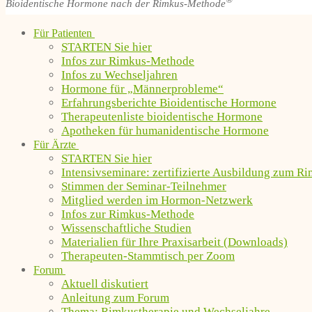
®
Bioidentische Hormone nach der Rimkus-Methode
Für Patienten
STARTEN Sie hier
Infos zur Rimkus-Methode
Infos zu Wechseljahren
Hormone für „Männerprobleme“
Erfahrungsberichte Bioidentische Hormone
Therapeutenliste bioidentische Hormone
Apotheken für humanidentische Hormone
Für Ärzte
STARTEN Sie hier
Intensivseminare: zertifizierte Ausbildung zum R
Stimmen der Seminar-Teilnehmer
Mitglied werden im Hormon-Netzwerk
Infos zur Rimkus-Methode
Wissenschaftliche Studien
Materialien für Ihre Praxisarbeit (Downloads)
Therapeuten-Stammtisch per Zoom
Forum
Aktuell diskutiert
Anleitung zum Forum
Thema: Rimkustherapie und Wechseljahre