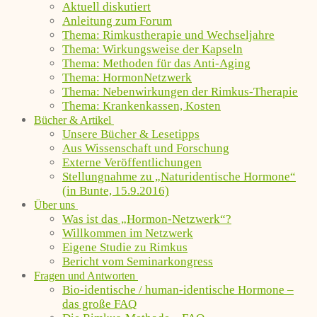
Aktuell diskutiert
Anleitung zum Forum
Thema: Rimkustherapie und Wechseljahre
Thema: Wirkungsweise der Kapseln
Thema: Methoden für das Anti-Aging
Thema: HormonNetzwerk
Thema: Nebenwirkungen der Rimkus-Therapie
Thema: Krankenkassen, Kosten
Bücher & Artikel
Unsere Bücher & Lesetipps
Aus Wissenschaft und Forschung
Externe Veröffentlichungen
Stellungnahme zu „Naturidentische Hormone“
(in Bunte, 15.9.2016)
Über uns
Was ist das „Hormon-Netzwerk“?
Willkommen im Netzwerk
Eigene Studie zu Rimkus
Bericht vom Seminarkongress
Fragen und Antworten
Bio-identische / human-identische Hormone –
das große FAQ