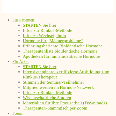
Für Patienten
STARTEN Sie hier
Infos zur Rimkus-Methode
Infos zu Wechseljahren
Hormone für „Männerprobleme“
Erfahrungsberichte Bioidentische Hormone
Therapeutenliste bioidentische Hormone
Apotheken für humanidentische Hormone
Für Ärzte
STARTEN Sie hier
Intensivseminare: zertifizierte Ausbildung zum
Rimkus-Therapeut
Stimmen der Seminar-Teilnehmer
Mitglied werden im Hormon-Netzwerk
Infos zur Rimkus-Methode
Wissenschaftliche Studien
Materialien für Ihre Praxisarbeit (Downloads)
Therapeuten-Stammtisch per Zoom
Forum