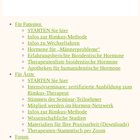
Für Patienten
STARTEN Sie hier
Infos zur Rimkus-Methode
Infos zu Wechseljahren
Hormone für „Männerprobleme“
Erfahrungsberichte Bioidentische Hormone
Therapeutenliste bioidentische Hormone
Apotheken für humanidentische Hormone
Für Ärzte
STARTEN Sie hier
Intensivseminare: zertifizierte Ausbildung zum
Rimkus-Therapeut
Stimmen der Seminar-Teilnehmer
Mitglied werden im Hormon-Netzwerk
Infos zur Rimkus-Methode
Wissenschaftliche Studien
Materialien für Ihre Praxisarbeit (Downloads)
Therapeuten-Stammtisch per Zoom
Forum