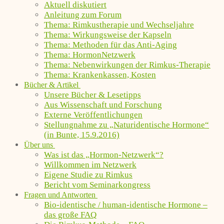
Aktuell diskutiert
Anleitung zum Forum
Thema: Rimkustherapie und Wechseljahre
Thema: Wirkungsweise der Kapseln
Thema: Methoden für das Anti-Aging
Thema: HormonNetzwerk
Thema: Nebenwirkungen der Rimkus-Therapie
Thema: Krankenkassen, Kosten
Bücher & Artikel
Unsere Bücher & Lesetipps
Aus Wissenschaft und Forschung
Externe Veröffentlichungen
Stellungnahme zu „Naturidentische Hormone“
(in Bunte, 15.9.2016)
Über uns
Was ist das „Hormon-Netzwerk“?
Willkommen im Netzwerk
Eigene Studie zu Rimkus
Bericht vom Seminarkongress
Fragen und Antworten
Bio-identische / human-identische Hormone –
das große FAQ