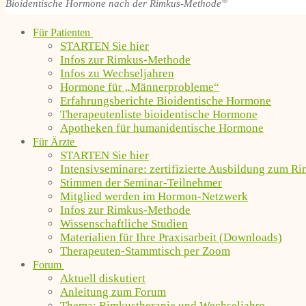
®
Bioidentische Hormone nach der Rimkus-Methode
Für Patienten
STARTEN Sie hier
Infos zur Rimkus-Methode
Infos zu Wechseljahren
Hormone für „Männerprobleme“
Erfahrungsberichte Bioidentische Hormone
Therapeutenliste bioidentische Hormone
Apotheken für humanidentische Hormone
Für Ärzte
STARTEN Sie hier
Intensivseminare: zertifizierte Ausbildung zum R
Stimmen der Seminar-Teilnehmer
Mitglied werden im Hormon-Netzwerk
Infos zur Rimkus-Methode
Wissenschaftliche Studien
Materialien für Ihre Praxisarbeit (Downloads)
Therapeuten-Stammtisch per Zoom
Forum
Aktuell diskutiert
Anleitung zum Forum
Thema: Rimkustherapie und Wechseljahre