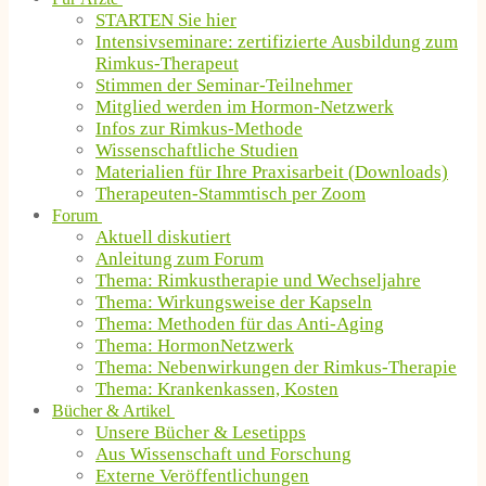
STARTEN Sie hier
Intensivseminare: zertifizierte Ausbildung zum
Rimkus-Therapeut
Stimmen der Seminar-Teilnehmer
Mitglied werden im Hormon-Netzwerk
Infos zur Rimkus-Methode
Wissenschaftliche Studien
Materialien für Ihre Praxisarbeit (Downloads)
Therapeuten-Stammtisch per Zoom
Forum
Aktuell diskutiert
Anleitung zum Forum
Thema: Rimkustherapie und Wechseljahre
Thema: Wirkungsweise der Kapseln
Thema: Methoden für das Anti-Aging
Thema: HormonNetzwerk
Thema: Nebenwirkungen der Rimkus-Therapie
Thema: Krankenkassen, Kosten
Bücher & Artikel
Unsere Bücher & Lesetipps
Aus Wissenschaft und Forschung
Externe Veröffentlichungen