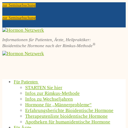
Zum
Menü
Schließen
zur Seminarbuchung
Inhalt
springen
zur Seminarbuchung
Informationen für Patienten, Ärzte, Heilpraktiker:
®
Bioidentische Hormone nach der Rimkus-Methode
Für Patienten
STARTEN Sie hier
Infos zur Rimkus-Methode
Infos zu Wechseljahren
Hormone für „Männerprobleme“
Erfahrungsberichte Bioidentische Hormone
Therapeutenliste bioidentische Hormone
Apotheken für humanidentische Hormone
Für Ärzte