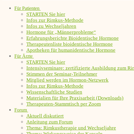
Für Patienten
STARTEN Sie hier
Infos zur Rimkus-Methode
Infos zu Wechseljahren
Hormone für „Männerprobleme“
Erfahrungsberichte Bioidentische Hormone
Therapeutenliste bioidentische Hormone
Apotheken für humanidentische Hormone
Für Ärzte
STARTEN Sie hier
Intensivseminare: zertifizierte Ausbildung zum R
Stimmen der Seminar-Teilnehmer
Mitglied werden im Hormon-Netzwerk
Infos zur Rimkus-Methode
Wissenschaftliche Studien
Materialien für Ihre Praxisarbeit (Downloads)
Therapeuten-Stammtisch per Zoom
Forum
Aktuell diskutiert
Anleitung zum Forum
Thema: Rimkustherapie und Wechseljahre
Thema: Wirkungsweise der Kapseln