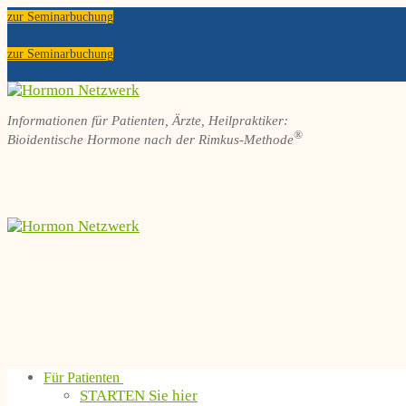
Zum
Menü
Schließen
zur Seminarbuchung
Inhalt
springen
zur Seminarbuchung
Informationen für Patienten, Ärzte, Heilpraktiker:
®
Bioidentische Hormone nach der Rimkus-Methode
Für Patienten
STARTEN Sie hier