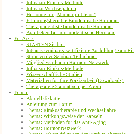
Infos zur Rimkus-Methode
Infos zu Wechseljahren
Hormone für „Männerprobleme“
Erfahrungsberichte Bioidentische Hormone
Therapeutenliste bioidentische Hormone
Apotheken für humanidentische Hormone
Für Ärzte
STARTEN Sie hier
Intensivseminare: zertifizierte Ausbildung zum R
Stimmen der Seminar-Teilnehmer
Mitglied werden im Hormon-Netzwerk
Infos zur Rimkus-Methode
Wissenschaftliche Studien
Materialien für Ihre Praxisarbeit (Downloads)
Therapeuten-Stammtisch per Zoom
Forum
Aktuell diskutiert
Anleitung zum Forum
Thema: Rimkustherapie und Wechseljahre
Thema: Wirkungsweise der Kapseln
Thema: Methoden für das Anti-Aging
Thema: HormonNetzwerk