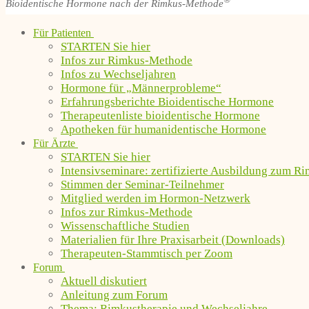
®
Bioidentische Hormone nach der Rimkus-Methode
Für Patienten
STARTEN Sie hier
Infos zur Rimkus-Methode
Infos zu Wechseljahren
Hormone für „Männerprobleme“
Erfahrungsberichte Bioidentische Hormone
Therapeutenliste bioidentische Hormone
Apotheken für humanidentische Hormone
Für Ärzte
STARTEN Sie hier
Intensivseminare: zertifizierte Ausbildung zum R
Stimmen der Seminar-Teilnehmer
Mitglied werden im Hormon-Netzwerk
Infos zur Rimkus-Methode
Wissenschaftliche Studien
Materialien für Ihre Praxisarbeit (Downloads)
Therapeuten-Stammtisch per Zoom
Forum
Aktuell diskutiert
Anleitung zum Forum
Thema: Rimkustherapie und Wechseljahre