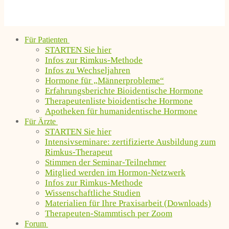
Für Patienten
STARTEN Sie hier
Infos zur Rimkus-Methode
Infos zu Wechseljahren
Hormone für „Männerprobleme“
Erfahrungsberichte Bioidentische Hormone
Therapeutenliste bioidentische Hormone
Apotheken für humanidentische Hormone
Für Ärzte
STARTEN Sie hier
Intensivseminare: zertifizierte Ausbildung zum
Rimkus-Therapeut
Stimmen der Seminar-Teilnehmer
Mitglied werden im Hormon-Netzwerk
Infos zur Rimkus-Methode
Wissenschaftliche Studien
Materialien für Ihre Praxisarbeit (Downloads)
Therapeuten-Stammtisch per Zoom
Forum