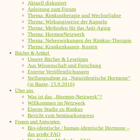
Aktuell diskutiert
Anleitung zum Forum
Thema: Rimkustherapie und Wechseljahre
Thema: Wirkungsweise der Kapseln
Thema: Methoden für das Anti-Aging
Thema: HormonNetzwerk
Thema: Nebenwirkungen der Rimkus-Therapie
Thema: Krankenkassen, Kosten
Bücher & Artikel
Unsere Bücher & Lesetipps
Aus Wissenschaft und Forschung
Externe Veröffentlichungen
Stellungnahme zu „Naturidentische Hormone“
(in Bunte, 15.9.2016)
Über uns
Was ist das „Hormon-Netzwerk“?
Willkommen im Netzwerk
Eigene Studie zu Rimkus
Bericht vom Seminarkongress
Fragen und Antworten
Bio-identische / human-identische Hormone –
das große FAQ