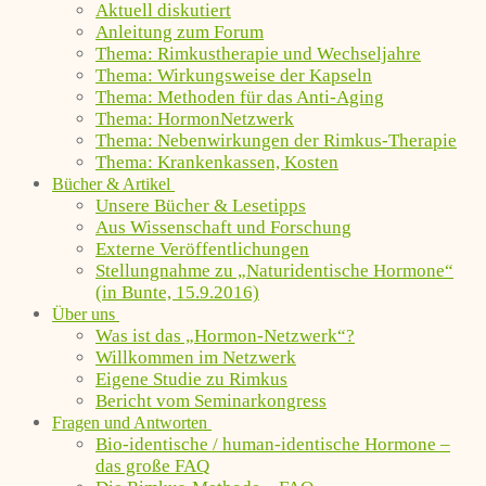
Aktuell diskutiert
Anleitung zum Forum
Thema: Rimkustherapie und Wechseljahre
Thema: Wirkungsweise der Kapseln
Thema: Methoden für das Anti-Aging
Thema: HormonNetzwerk
Thema: Nebenwirkungen der Rimkus-Therapie
Thema: Krankenkassen, Kosten
Bücher & Artikel
Unsere Bücher & Lesetipps
Aus Wissenschaft und Forschung
Externe Veröffentlichungen
Stellungnahme zu „Naturidentische Hormone“
(in Bunte, 15.9.2016)
Über uns
Was ist das „Hormon-Netzwerk“?
Willkommen im Netzwerk
Eigene Studie zu Rimkus
Bericht vom Seminarkongress
Fragen und Antworten
Bio-identische / human-identische Hormone –
das große FAQ