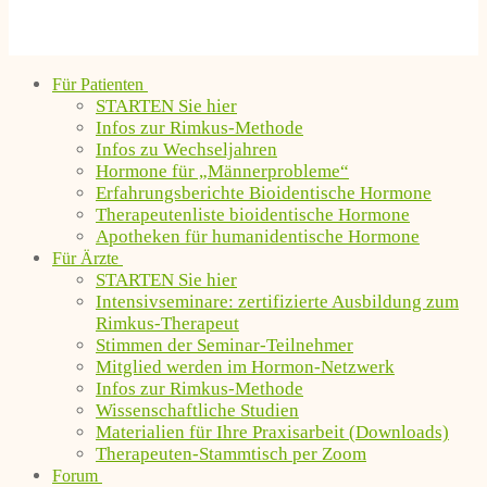
Für Patienten
STARTEN Sie hier
Infos zur Rimkus-Methode
Infos zu Wechseljahren
Hormone für „Männerprobleme“
Erfahrungsberichte Bioidentische Hormone
Therapeutenliste bioidentische Hormone
Apotheken für humanidentische Hormone
Für Ärzte
STARTEN Sie hier
Intensivseminare: zertifizierte Ausbildung zum
Rimkus-Therapeut
Stimmen der Seminar-Teilnehmer
Mitglied werden im Hormon-Netzwerk
Infos zur Rimkus-Methode
Wissenschaftliche Studien
Materialien für Ihre Praxisarbeit (Downloads)
Therapeuten-Stammtisch per Zoom
Forum