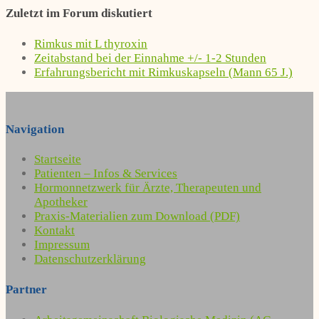
Zuletzt im Forum diskutiert
Rimkus mit L thyroxin
Zeitabstand bei der Einnahme +/- 1-2 Stunden
Erfahrungsbericht mit Rimkuskapseln (Mann 65 J.)
Navigation
Startseite
Patienten – Infos & Services
Hormonnetzwerk für Ärzte, Therapeuten und
Apotheker
Praxis-Materialien zum Download (PDF)
Kontakt
Impressum
Datenschutzerklärung
Partner